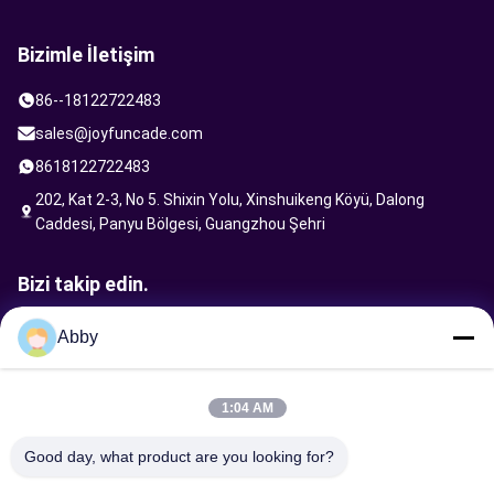
Bizimle İletişim
86--18122722483
sales@joyfuncade.com
8618122722483
202, Kat 2-3, No 5. Shixin Yolu, Xinshuikeng Köyü, Dalong
Caddesi, Panyu Bölgesi, Guangzhou Şehri
Bizi takip edin.
Abby
İstek Gönder
1:04 AM
Good day, what product are you looking for?