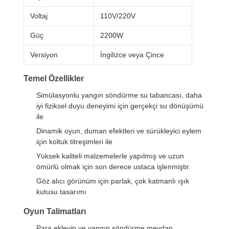
Voltaj
110V/220V
Güç
2200W
Versiyon
İngilizce veya Çince
Temel Özellikler
Simülasyonlu yangın söndürme su tabancası, daha
iyi fiziksel duyu deneyimi için gerçekçi su dönüşümü
ile
Dinamik oyun, duman efektleri ve sürükleyici eylem
için koltuk titreşimleri ile
Yüksek kaliteli malzemelerle yapılmış ve uzun
ömürlü olmak için son derece ustaca işlenmiştir.
Göz alıcı görünüm için parlak, çok katmanlı ışık
kutusu tasarımı
Oyun Talimatları
Para ekleyin ve yangın söndürme meydan