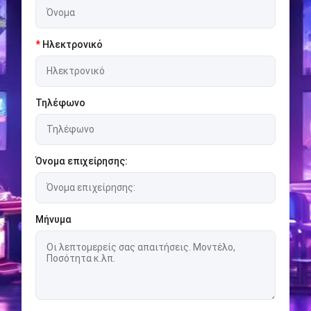
*
Ηλεκτρονικό
Τηλέφωνο
Όνομα επιχείρησης:
Μήνυμα