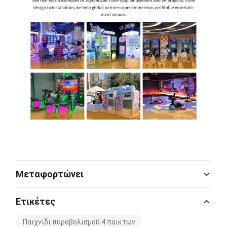
Μεταφορτώνει
Catalog Download.pdf
Ετικέτες
PDF
Παιχνίδι πυροβολισμού 4 παικτών