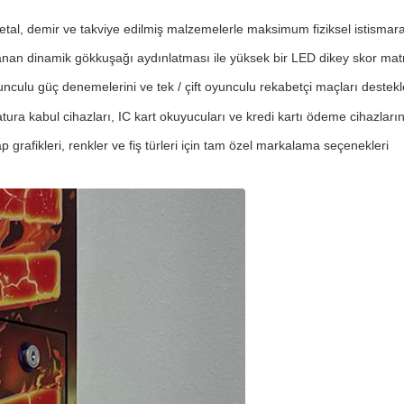
ıf metal, demir ve takviye edilmiş malzemelerle maksimum fiziksel istisma
an dinamik gökkuşağı aydınlatması ile yüksek bir LED dikey skor matr
unculu güç denemelerini ve tek / çift oyunculu rekabetçi maçları destekl
a kabul cihazları, IC kart okuyucuları ve kredi kartı ödeme cihazların
rafikleri, renkler ve fiş türleri için tam özel markalama seçenekleri