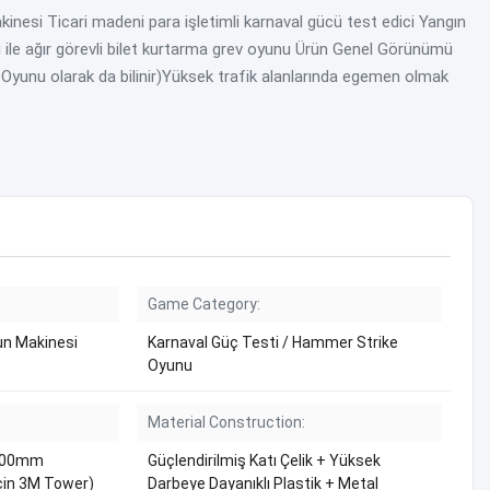
esi Ticari madeni para işletimli karnaval gücü test edici Yangın
i ile ağır görevli bilet kurtarma grev oyunu Ürün Genel Görünümü
e Oyunu olarak da bilinir)Yüksek trafik alanlarında egemen olmak
Game Category:
n Makinesi
Karnaval Güç Testi / Hammer Strike
Oyunu
Material Construction:
000mm
Güçlendirilmiş Katı Çelik + Yüksek
çin 3M Tower)
Darbeye Dayanıklı Plastik + Metal