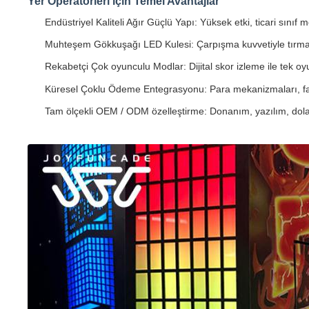
Yer Operatörleri için Temel Avantajlar
Endüstriyel Kaliteli Ağır Güçlü Yapı: Yüksek etki, ticari sın
Muhteşem Gökkuşağı LED Kulesi: Çarpışma kuvvetiyle tırman
Rekabetçi Çok oyunculu Modlar: Dijital skor izleme ile tek oy
Küresel Çoklu Ödeme Entegrasyonu: Para mekanizmaları, fatur
Tam ölçekli OEM / ODM özelleştirme: Donanım, yazılım, dolap g