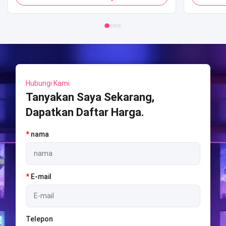
Pop Corn untuk Mall
Mesin 
Game 
Hubungi Kami
Tanyakan Saya Sekarang,
Dapatkan Daftar Harga.
*
nama
*
E-mail
Telepon