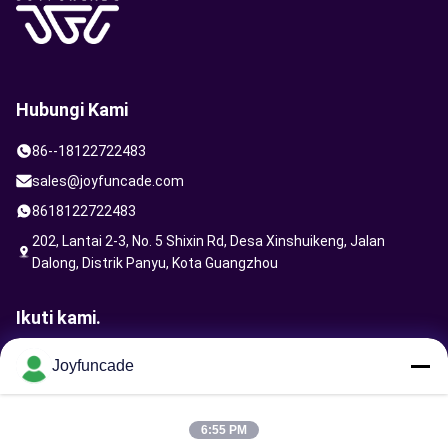
Hubungi Kami
86--18122722483
sales@joyfuncade.com
8618122722483
202, Lantai 2-3, No. 5 Shixin Rd, Desa Xinshuikeng, Jalan
Dalong, Distrik Panyu, Kota Guangzhou
Ikuti kami.
Joyfuncade
Kirim Permintaan
6:55 PM