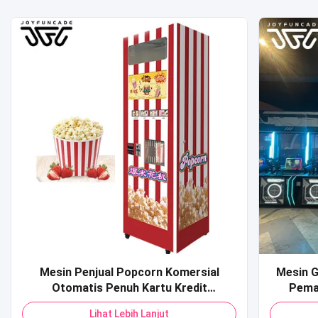
Mesin Penjual Popcorn Komersial
Mesin G
Otomatis Penuh Kartu Kredit
Pema
Pembayaran Kode QR Mesin Penjual
Dioper
Lihat Lebih Lanjut