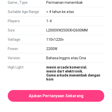
Game_Type:
Permainan menembak
Suitable Age Range:
> 4 tahun ke atas
Players:
1-4
Size:
L2000XW2500XH2600MM
Valtage:
110v1220v
Power:
2200W
Version:
Bahasa Inggris atau Cina
High Light:
mesin arcade komersial
,
mesin dart elektronik
,
Game arkade menembak dengan
koin
Ajukan Pertanyaan Sekarang