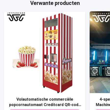
Verwante producten
Volautomatische commerciële
4-spe
popcornautomaat Creditcard QR-code
Machin