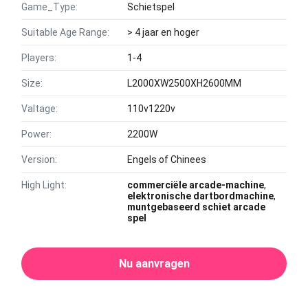
Game_Type:
Schietspel
Suitable Age Range:
> 4 jaar en hoger
Players:
1-4
Size:
L2000XW2500XH2600MM
Valtage:
110v1220v
Power:
2200W
Version:
Engels of Chinees
High Light:
commerciële arcade-machine
,
elektronische dartbordmachine
,
muntgebaseerd schiet arcade
spel
Nu aanvragen