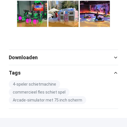
Downloaden
Catalog Download.pdf
Tags
PDF
4-speler schietmachine
commercieel fles schiet spel
Arcade-simulator met 75 inch scherm