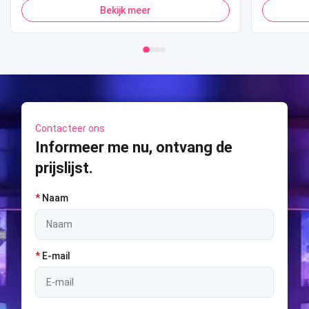
Betaling Pop Corn-automaat voor
Sport 
Bekijk meer
winkelcentrum
Shooti
S
Contacteer ons
Informeer me nu, ontvang de
prijslijst.
*
Naam
*
E-mail