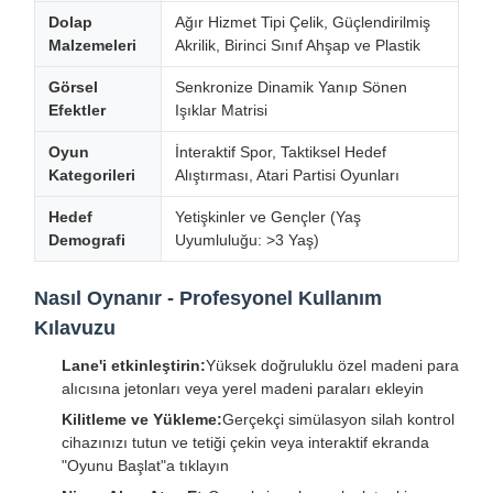
Dolap
Ağır Hizmet Tipi Çelik, Güçlendirilmiş
Malzemeleri
Akrilik, Birinci Sınıf Ahşap ve Plastik
Görsel
Senkronize Dinamik Yanıp Sönen
Efektler
Işıklar Matrisi
Oyun
İnteraktif Spor, Taktiksel Hedef
Kategorileri
Alıştırması, Atari Partisi Oyunları
Hedef
Yetişkinler ve Gençler (Yaş
Demografi
Uyumluluğu: >3 Yaş)
Nasıl Oynanır - Profesyonel Kullanım
Kılavuzu
Lane'i etkinleştirin:
Yüksek doğruluklu özel madeni para
alıcısına jetonları veya yerel madeni paraları ekleyin
Kilitleme ve Yükleme:
Gerçekçi simülasyon silah kontrol
cihazınızı tutun ve tetiği çekin veya interaktif ekranda
"Oyunu Başlat"a tıklayın