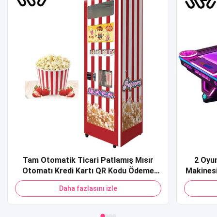
Tam Otomatik Ticari Patlamış Mısır
2 Oyu
Otomatı Kredi Kartı QR Kodu Ödeme
Makinesi
Alışveriş Merkezi için Patlamış Mısır
Makine
Daha fazlasını izle
Otomatı
Masas