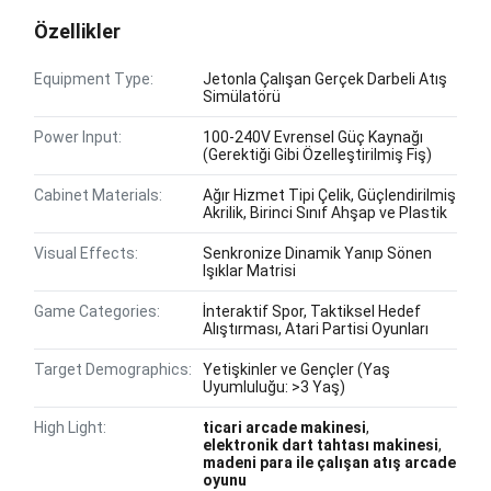
Özellikler
Equipment Type:
Jetonla Çalışan Gerçek Darbeli Atış
Simülatörü
Power Input:
100-240V Evrensel Güç Kaynağı
(Gerektiği Gibi Özelleştirilmiş Fiş)
Cabinet Materials:
Ağır Hizmet Tipi Çelik, Güçlendirilmiş
Akrilik, Birinci Sınıf Ahşap ve Plastik
Visual Effects:
Senkronize Dinamik Yanıp Sönen
Işıklar Matrisi
Game Categories:
İnteraktif Spor, Taktiksel Hedef
Alıştırması, Atari Partisi Oyunları
Target Demographics:
Yetişkinler ve Gençler (Yaş
Uyumluluğu: >3 Yaş)
High Light:
ticari arcade makinesi
,
elektronik dart tahtası makinesi
,
madeni para ile çalışan atış arcade
oyunu