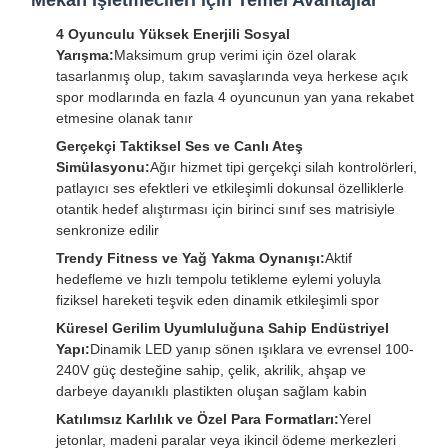
Mekan İşletmecileri için Temel Avantajlar
4 Oyunculu Yüksek Enerjili Sosyal
Yarışma:
Maksimum grup verimi için özel olarak
tasarlanmış olup, takım savaşlarında veya herkese açık
spor modlarında en fazla 4 oyuncunun yan yana rekabet
etmesine olanak tanır
Gerçekçi Taktiksel Ses ve Canlı Ateş
Simülasyonu:
Ağır hizmet tipi gerçekçi silah kontrolörleri,
patlayıcı ses efektleri ve etkileşimli dokunsal özelliklerle
otantik hedef alıştırması için birinci sınıf ses matrisiyle
senkronize edilir
Trendy Fitness ve Yağ Yakma Oynanışı:
Aktif
hedefleme ve hızlı tempolu tetikleme eylemi yoluyla
fiziksel hareketi teşvik eden dinamik etkileşimli spor
Küresel Gerilim Uyumluluğuna Sahip Endüstriyel
Yapı:
Dinamik LED yanıp sönen ışıklara ve evrensel 100-
240V güç desteğine sahip, çelik, akrilik, ahşap ve
darbeye dayanıklı plastikten oluşan sağlam kabin
Katılımsız Karlılık ve Özel Para Formatları:
Yerel
jetonlar, madeni paralar veya ikincil ödeme merkezleri