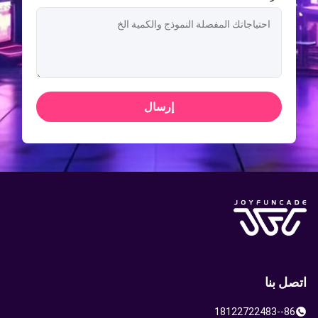
إرسال
اتصل بنا
86--18122722483