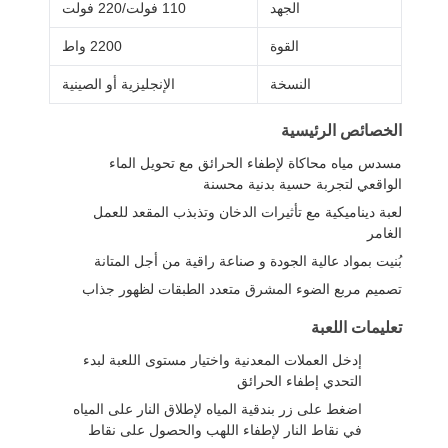
الجهد
110 فولت/220 فولت
القوة
2200 واط
النسخة
الإنجليزية أو الصينية
الخصائص الرئيسية
مسدس مياه محاكاة لإطفاء الحرائق مع تحويل الماء
الواقعي لتجربة حسية بدنية محسنة
لعبة ديناميكية مع تأثيرات الدخان وتذبذب المقعد للعمل
الغامر
بُنيت بمواد عالية الجودة و صناعة راقية من أجل المتانة
تصميم مربع الضوء المشرق متعدد الطبقات لظهور جذاب
تعليمات اللعبة
إدخل العملات المعدنية واختيار مستوى اللعبة لبدء
التحدي إطفاء الحرائق
اضغط على زر بندقية المياه لإطلاق النار على المياه
في نقاط النار لإطفاء اللهب والحصول على نقاط