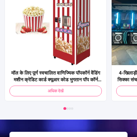
मॉल के लिए पूर्ण स्वचालित वाणिज्यिक पॉपकॉर्न वेंडिंग
4-खिलाड़ी
मशीन क्रेडिट कार्ड क्यूआर कोड भुगतान पॉप कॉर्न
सिक्का सं
वेंडिंग मशीन
शूटिंग 
अधिक देखें