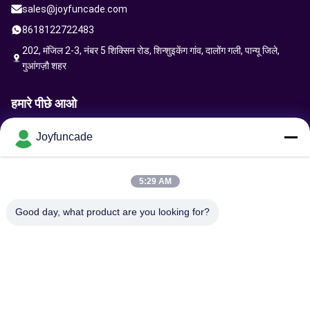
sales@joyfuncade.com
8618122722483
202, मंजिल 2-3, नंबर 5 शिक्सिन रोड, शिन्शुइकेंग गांव, दालोंग गली, पान्यू जिले,
गुआंगज़ौ शहर
हमारे पीछे आओ
Joyfuncade
अनुरोध भेजें
5:29 AM
Good day, what product are you looking for?