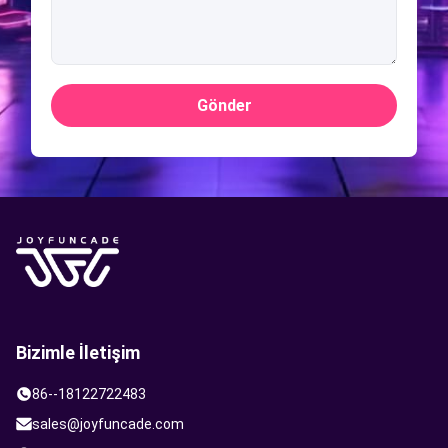
Gönder
Bizimle İletişim
86--18122722483
sales@joyfuncade.com