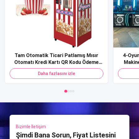
Tam Otomatik Ticari Patlamış Mısır
4-Oyun
Otomatı Kredi Kartı QR Kodu Ödeme
Makine
Alışveriş Merkezi için Patlamış Mısır
Spor S
Daha fazlasını izle
Otomatı
Ateşlem
Sim
Bizimle İletişim
Şimdi Bana Sorun, Fiyat Listesini