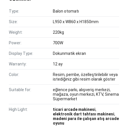
Type:
Balon otomatı
Size:
L950 x W860 x H1850mm
Weight:
220kg
Power:
700W
Display Type:
Dokunmatik ekran
Warranty:
12 ay
Color:
Resim, pembe, özelleştirilebilir veya
istediğiniz gibi resim olarak göster
Suitable for:
eğlence parkı, alışveriş merkezi,
mağaza, oyun merkezi, KTV, Sinema
Süpermarket
High Light:
ticari arcade makinesi
,
elektronik dart tahtası makinesi
,
madeni para ile çalışan atış arcade
oyunu