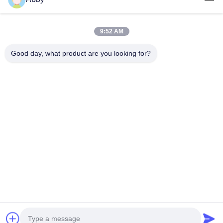
Στείλτε αίτημα
9:52 AM
Good day, what product are you looking for?
Στείλετε
© Πνευματικά δικαιώματα © 2025-2026 GuangZhou Joyfuncade
Electronic Co., Ltd.. . Διατηρούνται όλα τα πνευματικά δικαιώματα..
Πολιτική μυστικότητας