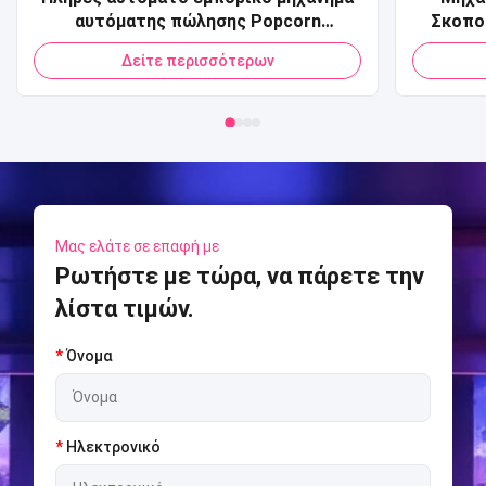
αυτόματης πώλησης Popcorn
Σκοπο
Πιστωτική κάρτα QR Code Πληρωμή
παικτ
Δείτε περισσότερων
Μηχάνημα αυτόματης πώλησης Pop
αθλημάτ
Corn για Mall
Sports
Arcade
Μας ελάτε σε επαφή με
Ρωτήστε με τώρα, να πάρετε την
λίστα τιμών.
*
Όνομα
*
Ηλεκτρονικό