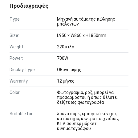
Προδιαγραφές
Type:
Μηχανή αυτόματης πώλησης
μπαλονιών
Size:
L950 x W860 x H1850mm
Weight:
220 κιλά
Power:
700W
Display Type:
Οθόνη αφής
Warranty:
12 μήνες
Color:
Φωτογραφία, ροζ, μπορεί να
προσαρμοστεί, ή όπως θέλετε,
δείξτε ως φωτογραφία
Suitable for:
λούνα παρκ, εμπορικό κέντρο,
κατάστημα, κέντρο παιχνιδιών,
KTV, σούπερ μάρκετ
κινηματογράφου