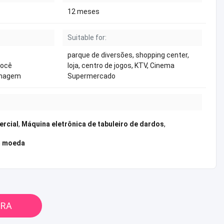
12 meses
Suitable for:
parque de diversões, shopping center,
você
loja, centro de jogos, KTV, Cinema
imagem
Supermercado
ercial
,
Máquina eletrônica de tabuleiro de dardos
,
m moeda
ORA