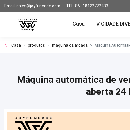
Email: sales@joyfuncade.com
TEL: 86--18122722483
Casa
V CIDADE DIV
Casa
>
produtos
>
máquina da arcada
>
Máquina Automátic
Máquina automática de ven
aberta 24 