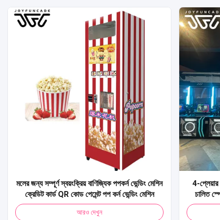
মলের জন্য সম্পূর্ণ স্বয়ংক্রিয় বাণিজ্যিক পপকর্ন ভেন্ডিং মেশিন
4-প্লেয়ার 
ক্রেডিট কার্ড QR কোড পেমেন্ট পপ কর্ন ভেন্ডিং মেশিন
চালিত স্প
আর্কেড মেশি
আরও দেখুন