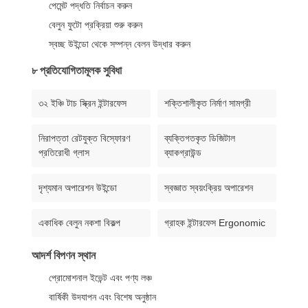
পেমেন্ট পদ্ধতি নির্বাচন করুন
বেলুন ফুটো প্রক্রিয়া শুরু করুন
স্বচ্ছ উইন্ডো থেকে সম্পন্ন বেলন উদ্ধার করুন
৮ প্রতিযোগিতামূলক সুবিধা
৩২ ইঞ্চি টাচ স্ক্রিন ইন্টারফেস
শক্তিশালীকৃত নির্মাণ সামগ্রী
নিরাপত্তা রেটযুক্ত বিস্ফোরণ
ব্যক্তিগতকৃত ডিজিটাল
প্রতিরোধী গ্লাস
ব্যাকগ্রাউন্ড
দৃশ্যমান অপারেশন উইন্ডো
স্বজ্ঞাত স্বয়ংক্রিয় অপারেশন
একাধিক বেলুন নকশা বিকল্প
গ্রাহক ইন্টারফেস Ergonomic
আদর্শ বিপণন স্থান
প্রোমোশনাল ইভেন্ট এবং পণ্য লঞ্চ
বার্ষিকী উদযাপন এবং বিশেষ অনুষ্ঠান