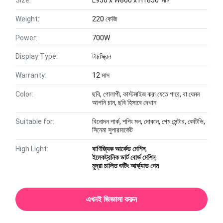
Size:
L950 x W860 x H1850 মিমি
Weight:
220 কেজি
Power:
700W
Display Type:
টাচস্ক্রিন
Warranty:
12 মাস
Color:
ছবি, গোলাপী, কাস্টমাইজ করা যেতে পারে, বা যেমন
আপনি চান, ছবি হিসাবে দেখান
Suitable for:
বিনোদন পার্ক, শপিং মল, দোকান, গেম সেন্টার, কেটিভি,
সিনেমা সুপারমার্কেট
High Light:
বাণিজ্যিক আর্কেড মেশিন
,
ইলেকট্রনিক ডার্ট বোর্ড মেশিন
,
মুদ্রা চালিত শুটিং আর্ক্যাড গেম
এখনই জিজ্ঞাসা করুন