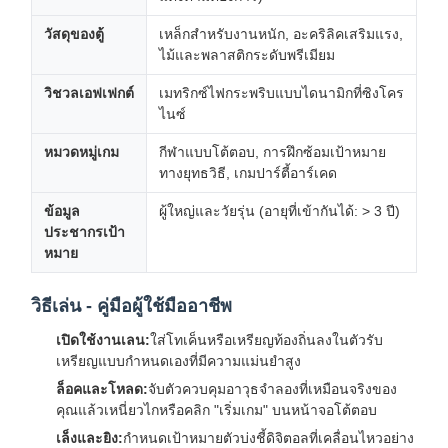
วัสดุของตู้
เหล็กสำหรับงานหนัก, อะคริลิคเสริมแรง,
ไม้และพลาสติกระดับพรีเมียม
วิชวลเอฟเฟกต์
เมทริกซ์ไฟกระพริบแบบไดนามิกที่ซิงโคร
ไนซ์
หมวดหมู่เกม
กีฬาแบบโต้ตอบ, การฝึกซ้อมเป้าหมาย
ทางยุทธวิธี, เกมปาร์ตี้อาร์เคด
ข้อมูล
ผู้ใหญ่และวัยรุ่น (อายุที่เข้ากันได้: > 3 ปี)
ประชากรเป้า
หมาย
วิธีเล่น - คู่มือผู้ใช้มืออาชีพ
เปิดใช้งานเลน:
ใส่โทเค็นหรือเหรียญท้องถิ่นลงในตัวรับ
เหรียญแบบกำหนดเองที่มีความแม่นยำสูง
ล็อคและโหลด:
จับตัวควบคุมอาวุธจำลองที่เหมือนจริงของ
คุณแล้วเหนี่ยวไกหรือคลิก "เริ่มเกม" บนหน้าจอโต้ตอบ
เล็งและยิง:
กำหนดเป้าหมายตัวบ่งชี้ดิจิตอลที่เคลื่อนไหวอย่าง