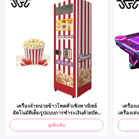
เครื่องจำหน่ายข้าวโพดคั่วเชิงพาณิชย์
เครื่อง
อัตโนมัติเต็มรูปแบบการชำระเงินด้วยบัตร
เครื่องเ
เครดิต QR Code ตู้จำหน่ายข้าวโพดคั่วป๊อป
ใช้เหรี
ดูเพิ่มเติม
สำหรับห้างสรรพสินค้า
อากาศฮ
อากาศอ