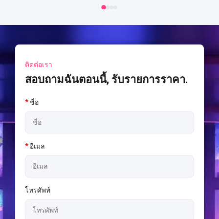
อ
ติดต่อเรา
สอบถามฉันตอนนี้, รับรายการราคา.
*
ชื่อ
*
อีเมล
โทรศัพท์