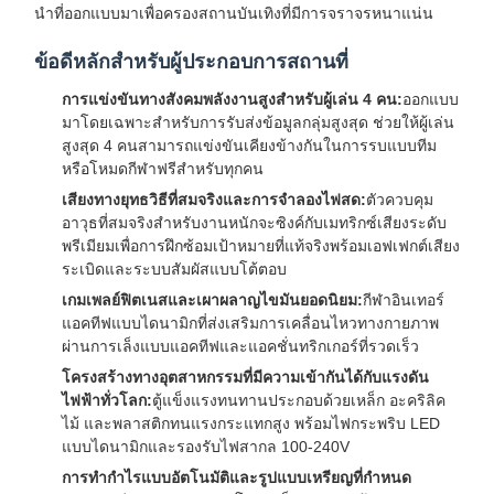
นำที่ออกแบบมาเพื่อครองสถานบันเทิงที่มีการจราจรหนาแน่น
ข้อดีหลักสำหรับผู้ประกอบการสถานที่
การแข่งขันทางสังคมพลังงานสูงสำหรับผู้เล่น 4 คน:
ออกแบบ
มาโดยเฉพาะสำหรับการรับส่งข้อมูลกลุ่มสูงสุด ช่วยให้ผู้เล่น
สูงสุด 4 คนสามารถแข่งขันเคียงข้างกันในการรบแบบทีม
หรือโหมดกีฬาฟรีสำหรับทุกคน
เสียงทางยุทธวิธีที่สมจริงและการจำลองไฟสด:
ตัวควบคุม
อาวุธที่สมจริงสำหรับงานหนักจะซิงค์กับเมทริกซ์เสียงระดับ
พรีเมียมเพื่อการฝึกซ้อมเป้าหมายที่แท้จริงพร้อมเอฟเฟกต์เสียง
ระเบิดและระบบสัมผัสแบบโต้ตอบ
เกมเพลย์ฟิตเนสและเผาผลาญไขมันยอดนิยม:
กีฬาอินเทอร์
แอคทีฟแบบไดนามิกที่ส่งเสริมการเคลื่อนไหวทางกายภาพ
ผ่านการเล็งแบบแอคทีฟและแอคชั่นทริกเกอร์ที่รวดเร็ว
โครงสร้างทางอุตสาหกรรมที่มีความเข้ากันได้กับแรงดัน
ไฟฟ้าทั่วโลก:
ตู้แข็งแรงทนทานประกอบด้วยเหล็ก อะคริลิค
ไม้ และพลาสติกทนแรงกระแทกสูง พร้อมไฟกระพริบ LED
แบบไดนามิกและรองรับไฟสากล 100-240V
การทำกำไรแบบอัตโนมัติและรูปแบบเหรียญที่กำหนด