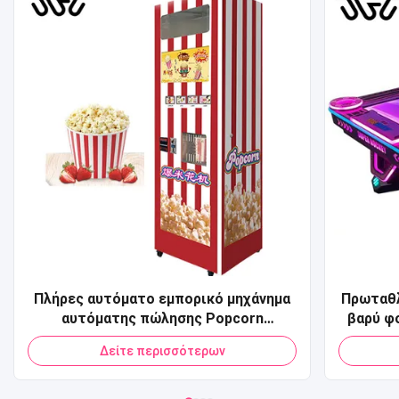
Πλήρες αυτόματο εμπορικό μηχάνημα
Πρωταθλ
αυτόματης πώλησης Popcorn
βαρύ φ
Πιστωτική κάρτα QR Code Πληρωμή
τραπ
Δείτε περισσότερων
Μηχάνημα αυτόματης πώλησης Pop
Corn για Mall