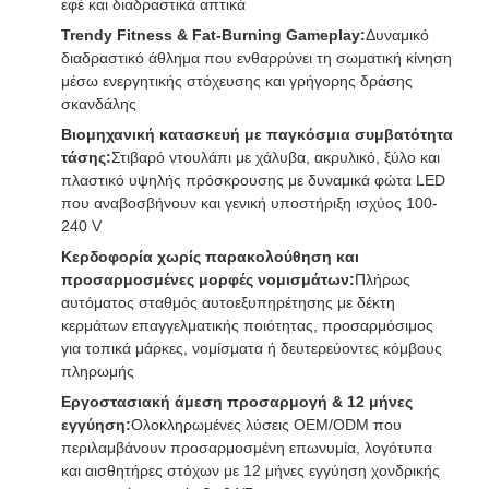
εφέ και διαδραστικά απτικά
Trendy Fitness & Fat-Burning Gameplay:
Δυναμικό
διαδραστικό άθλημα που ενθαρρύνει τη σωματική κίνηση
μέσω ενεργητικής στόχευσης και γρήγορης δράσης
σκανδάλης
Βιομηχανική κατασκευή με παγκόσμια συμβατότητα
τάσης:
Στιβαρό ντουλάπι με χάλυβα, ακρυλικό, ξύλο και
πλαστικό υψηλής πρόσκρουσης με δυναμικά φώτα LED
που αναβοσβήνουν και γενική υποστήριξη ισχύος 100-
240 V
Κερδοφορία χωρίς παρακολούθηση και
προσαρμοσμένες μορφές νομισμάτων:
Πλήρως
αυτόματος σταθμός αυτοεξυπηρέτησης με δέκτη
κερμάτων επαγγελματικής ποιότητας, προσαρμόσιμος
για τοπικά μάρκες, νομίσματα ή δευτερεύοντες κόμβους
πληρωμής
Εργοστασιακή άμεση προσαρμογή & 12 μήνες
εγγύηση:
Ολοκληρωμένες λύσεις OEM/ODM που
περιλαμβάνουν προσαρμοσμένη επωνυμία, λογότυπα
και αισθητήρες στόχων με 12 μήνες εγγύηση χονδρικής