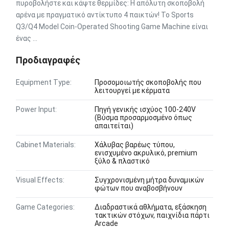
πυροβολήστε και κάψτε θερμίδες: Η απόλυτη σκοποβολή
αρένα με πραγματικό αντίκτυπο 4 παικτών! Το Sports
Q3/Q4 Model Coin-Operated Shooting Game Machine είναι
ένας ...
Προδιαγραφές
Equipment Type:
Προσομοιωτής σκοποβολής που
λειτουργεί με κέρματα
Power Input:
Πηγή γενικής ισχύος 100-240V
(Βύσμα προσαρμοσμένο όπως
απαιτείται)
Cabinet Materials:
Χάλυβας βαρέως τύπου,
ενισχυμένο ακρυλικό, premium
ξύλο & πλαστικό
Visual Effects:
Συγχρονισμένη μήτρα δυναμικών
φώτων που αναβοσβήνουν
Game Categories:
Διαδραστικά αθλήματα, εξάσκηση
τακτικών στόχων, παιχνίδια πάρτι
Arcade