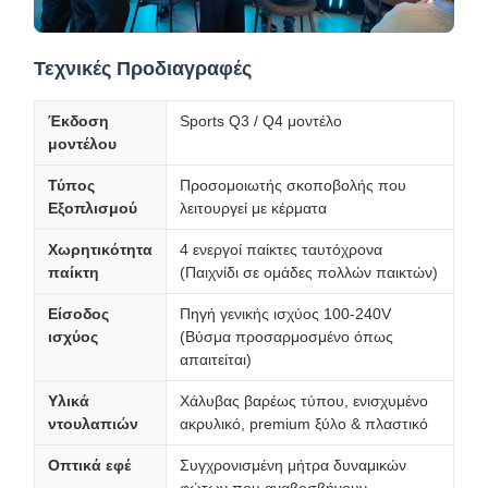
Τεχνικές Προδιαγραφές
Έκδοση
Sports Q3 / Q4 μοντέλο
μοντέλου
Τύπος
Προσομοιωτής σκοποβολής που
Εξοπλισμού
λειτουργεί με κέρματα
Χωρητικότητα
4 ενεργοί παίκτες ταυτόχρονα
παίκτη
(Παιχνίδι σε ομάδες πολλών παικτών)
Είσοδος
Πηγή γενικής ισχύος 100-240V
ισχύος
(Βύσμα προσαρμοσμένο όπως
απαιτείται)
Υλικά
Χάλυβας βαρέως τύπου, ενισχυμένο
ντουλαπιών
ακρυλικό, premium ξύλο & πλαστικό
Οπτικά εφέ
Συγχρονισμένη μήτρα δυναμικών
φώτων που αναβοσβήνουν