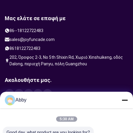
Μας ελάτε σε επαφή με
86--18122722483
sales@joyfuncade.com
8618122722483
202, Όροφος 2-3, No 5th Shixin Rd, Χωριό Xinshuikeng, οδός
Dalong, περιοχή Panyu, πόλη Guangzhou
Ακολουθήστε μας.
Abby
Στείλτε αίτημα
5:30 AM
Good day, what product are you looking for?