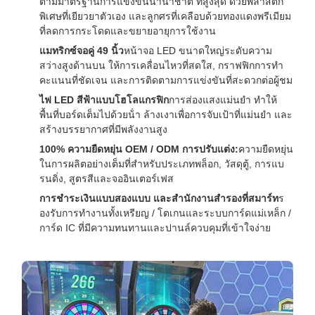
ตามมาตรฐานการแข่งขันนานาชาติ ที่สูงสุด ด้วยพลาสติก
พิเศษที่เยียวยาตัวเอง และลูกศรที่เคลือบด้วยทองแดงพรีเมียม
ที่ลดการกระโดดและขยายอายุการใช้งาน
แมทริกซ์จอคู่ 49 นิ้ว
หน้าจอ LED ขนาดใหญ่ระดับความ
สว่างสูงด้านบน ให้การเคลื่อนไหวที่สดใส, กราฟฟิกการทํา
คะแนนที่ชัดเจน และการติดตามการแข่งขันที่สะดวกต่อผู้ชม
ไฟ LED สีฟ้าแบบโฮโลแกรฟิก
การส่องแสงแม่นยํา ทําให้
พื้นที่บอร์ดเต็มไปด้วยน้ํา ล้างเงาเพื่อการจับเป้าที่แม่นยํา และ
สร้างบรรยากาศที่มีพลังงานสูง
100% ความยืดหยุ่น OEM / ODM การปรับแต่ง:
ความยืดหยุ่น
ในการผลิตอย่างเต็มที่สําหรับประเภทพล็อก, วัสดุตู้, การแบ
รนดิ่ง, สูตรสีและจออินเตอร์เฟส
การชําระเงินแบบสองแบบ และสํานักงานสํารองที่สมาร์ท
ร
องรับการทํางานทั้งเหรียญ / โตเกนและระบบการ์ดแม่เหล็ก /
การ์ด IC ที่มีความทนทานและปานล์ควบคุมที่เข้าใจง่าย