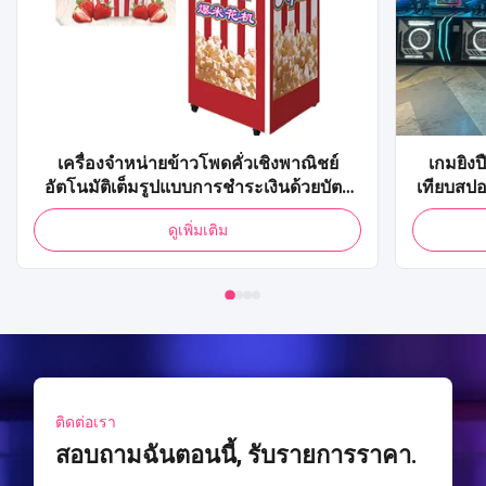
เครื่องจำหน่ายข้าวโพดคั่วเชิงพาณิชย์
เกมยิงป
อัตโนมัติเต็มรูปแบบการชำระเงินด้วยบัตร
เทียบสปอ
เครดิต QR Code ตู้จำหน่ายข้าวโพดคั่วป๊อป
เครื่องยิ
ดูเพิ่มเติม
สำหรับห้างสรรพสินค้า
ติดต่อเรา
สอบถามฉันตอนนี้, รับรายการราคา.