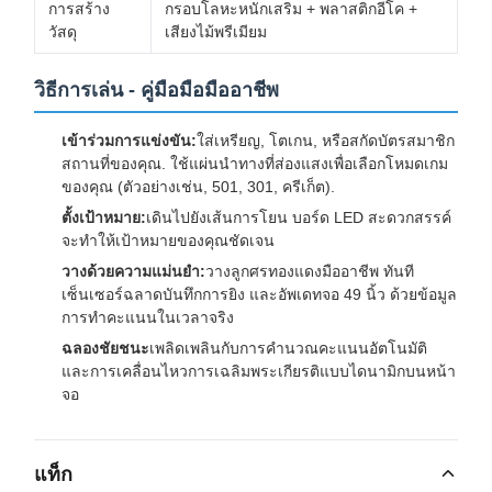
การสร้าง
กรอบโลหะหนักเสริม + พลาสติกอีโค +
วัสดุ
เสียงไม้พรีเมียม
วิธีการเล่น - คู่มือมือมืออาชีพ
เข้าร่วมการแข่งขัน:
ใส่เหรียญ, โตเกน, หรือสกัดบัตรสมาชิก
สถานที่ของคุณ. ใช้แผ่นนําทางที่ส่องแสงเพื่อเลือกโหมดเกม
ของคุณ (ตัวอย่างเช่น, 501, 301, ครีเก็ต).
ตั้งเป้าหมาย:
เดินไปยังเส้นการโยน บอร์ด LED สะดวกสรรค์
จะทําให้เป้าหมายของคุณชัดเจน
วางด้วยความแม่นยํา:
วางลูกศรทองแดงมืออาชีพ ทันที
เซ็นเซอร์ฉลาดบันทึกการยิง และอัพเดทจอ 49 นิ้ว ด้วยข้อมูล
การทําคะแนนในเวลาจริง
ฉลองชัยชนะ
เพลิดเพลินกับการคํานวณคะแนนอัตโนมัติ
และการเคลื่อนไหวการเฉลิมพระเกียรติแบบไดนามิกบนหน้า
จอ
แท็ก