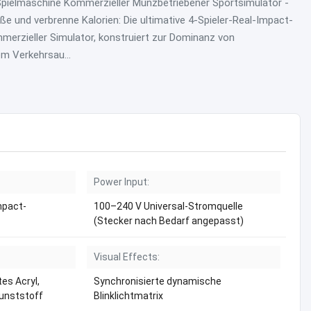
Spielmaschine Kommerzieller Münzbetriebener Sportsimulator -
ße und verbrenne Kalorien: Die ultimative 4-Spieler-Real-Impact-
erzieller Simulator, konstruiert zur Dominanz von
m Verkehrsau...
Power Input:
mpact-
100–240 V Universal-Stromquelle
(Stecker nach Bedarf angepasst)
Visual Effects:
es Acryl,
Synchronisierte dynamische
unststoff
Blinklichtmatrix