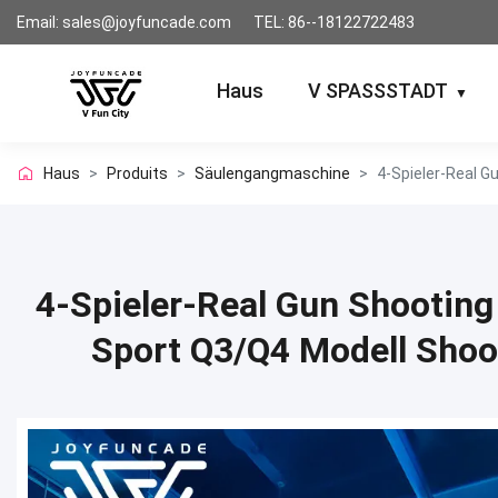
Email: sales@joyfuncade.com
TEL: 86--18122722483
Haus
V SPASSSTADT
▼
Haus
>
Produits
>
Säulengangmaschine
>
4-Spieler-Real Gun Shootin
Sport Q3/Q4 Modell Shoot