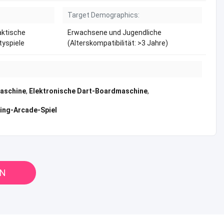
Target Demographics:
aktische
Erwachsene und Jugendliche
tyspiele
(Alterskompatibilität: >3 Jahre)
aschine
,
Elektronische Dart-Boardmaschine
,
ing-Arcade-Spiel
EN