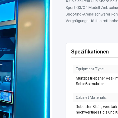
4-Spieler-Real Gun Shooting-
Sport Q3/Q4 Modell Ziel, schie
Shooting-Arena!schwerer komm
Vergnügungsstätten mit hohe
Spezifikationen
Equipment Type:
Münzbetriebener Real-I
Schießsimulator
Cabinet Materials:
Robuster Stahl, verstärkt
hochwertiges Holz und K