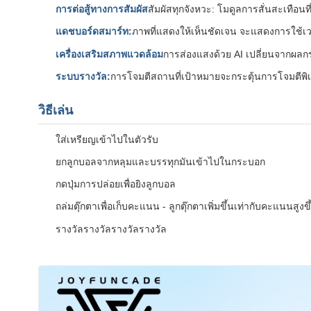
การต่อสู้ทางการสัมผัส
สัมผัสทุกจังหวะ: โมดูลการสั่นสะเทือน
แดชบอร์ดสมาร์ท:
ภาพที่แสดงให้เห็นชัดเจน จะแสดงการใช
เครื่องเสริมสภาพแวดล้อม
การส่องแสงด้วย AI เปลี่ยนจากผลกร
ระบบรางวัล:
การโจมตีสถานที่เป้าหมายจะกระตุ้นการโจมตีพิเศษ: ผ
วิธีเล่น
ใส่เหรียญเข้าไปในตัวรับ
ยกลูกบอลจากหลุมและบรรทุกมันเข้าไปในกระบอก
กดปุ่มการปล่อยเพื่อยิงลูกบอล
ถล่มตุ๊กตาเพื่อเก็บคะแนน - ลูกตุ๊กตาเพิ่มขึ้นเท่ากับคะแนนสูงขึ
รางวัลรางวัลรางวัลรางวัล