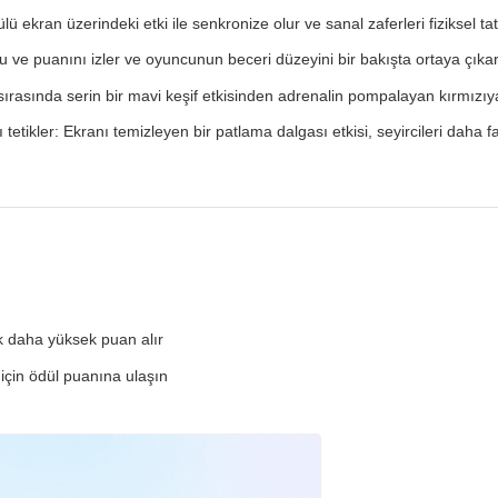
ü ekran üzerindeki etki ile senkronize olur ve sanal zaferleri fiziksel t
u ve puanını izler ve oyuncunun beceri düzeyini bir bakışta ortaya çıkar
ırasında serin bir mavi keşif etkisinden adrenalin pompalayan kırmızıya 
 tetikler: Ekranı temizleyen bir patlama dalgası etkisi, seyircileri daha
k daha yüksek puan alır
çin ödül puanına ulaşın