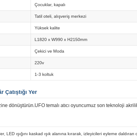
Çocuklar, kapalı
Tatil oteli, alışveriş merkezi
Yüksek kalite
L1820 x W990 x H2150mm
Çekici ve Moda
220v
1-3 koltuk
r Çatıştığı Yer
zine dönüştürün.UFO temalı atıcı oyuncumuz son teknoloji akrilik 
r, LED ışığını kaskad ışık alanına kırarak, izleyicileri eyleme daldıran 