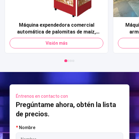
Máquina expendedora comercial
Máqui
automática de palomitas de maíz,
arm
tarjeta de crédito, pago con código QR,
Simula
Visión más
máquina expendedora de palomitas de
func
maíz para centro comercial
Model
disparos
Éntrenos en contacto con
Pregúntame ahora, obtén la lista
de precios.
*
Nombre