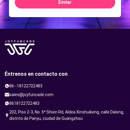
Enviar
Éntrenos en contacto con
86--18122722483
sales@joyfuncade.com
8618122722483
202, Piso 2-3, No. 5ª Shixin Rd, Aldea Xinshuikeng, calle Dalong,
distrito de Panyu, ciudad de Guangzhou