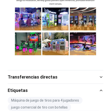
Transferencias directas
Catalog Download.pdf
Etiquetas
PDF
Máquina de juego de tiros para 4 jugadores
juego comercial de tiro con botellas