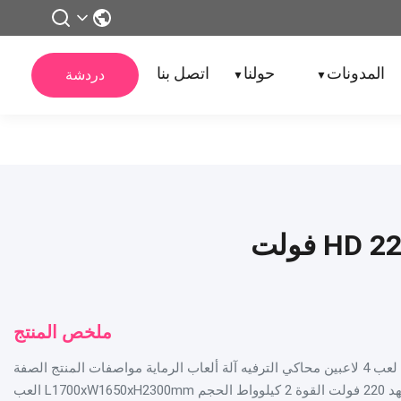
المدونات
حولنا
اتصل بنا
دردشة
▼
▼
ملخص المنتج
مركز تسوق ألعاب الرماية آلة لعب 4 لاعبين محاكي الترفيه آلة ألعاب الرماية مواصفات المنتج الصفة
القيمة النسخة نسخة LCD الجهد 220 فولت القوة 2 كيلوواط الحجم L1700xW1650xH2300mm العب