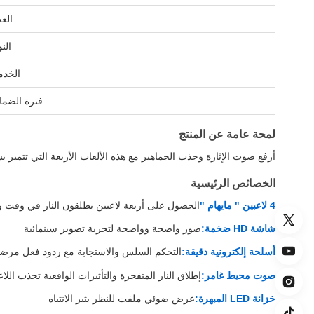
الع
الن
الخدم
فترة الضما
لمحة عامة عن المنتج
أرفع صوت الإثارة وجذب الجماهير مع هذه الألعاب الأربعة التي تتميز بشاشة HD ضخمةيقدم تجربة مليئة بالعمل والتي تجعل اللاعبين يعو
الخصائص الرئيسية
4 لاعبين " مايهام "
الحصول على أربعة لاعبين يطلقون النار في وقت 
شاشة HD ضخمة:
صور واضحة وواضحة لتجربة تصوير سينمائية
أسلحة إلكترونية دقيقة:
التحكم السلس والاستجابة مع ردود فعل مرضي
صوت محيط غامر:
إطلاق النار المتفجرة والتأثيرات الواقعية تجذب اللا
خزانة LED المبهرة:
عرض ضوئي ملفت للنظر يثير الانتباه