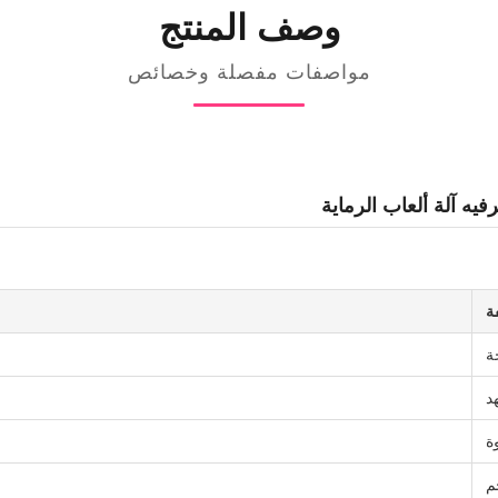
وصف المنتج
مواصفات مفصلة وخصائص
ة
ة
د
ة
م