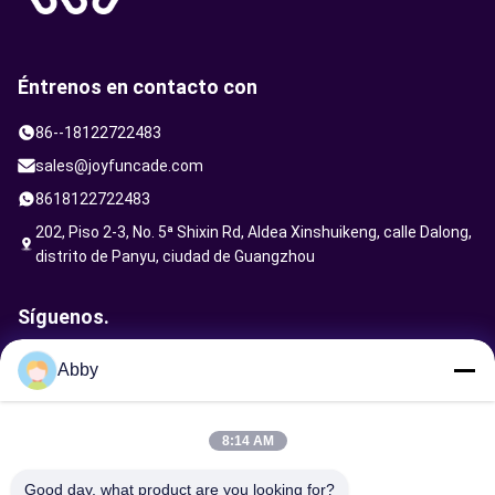
Éntrenos en contacto con
86--18122722483
sales@joyfuncade.com
8618122722483
202, Piso 2-3, No. 5ª Shixin Rd, Aldea Xinshuikeng, calle Dalong,
distrito de Panyu, ciudad de Guangzhou
Síguenos.
Abby
Enviar solicitud
8:14 AM
Good day, what product are you looking for?