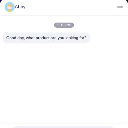
Abby
অনুরোধ পাঠান
9:10 PM
Good day, what product are you looking for?
পাঠান
কপিরাইট © © 2025-2026 GuangZhou Joyfuncade Electronic Co., Ltd.. সমস্ত
অধিকার সংরক্ষিত।.
গোপনীয়তা নীতি