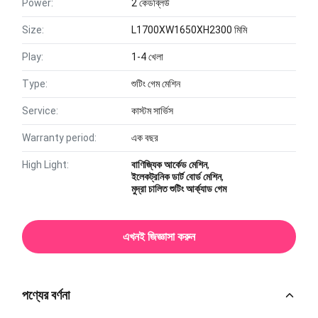
Power:
2 কেডব্লিউ
Size:
L1700XW1650XH2300 মিমি
Play:
1-4 খেলা
Type:
শুটিং গেম মেশিন
Service:
কাস্টম সার্ভিস
Warranty period:
এক বছর
High Light:
বাণিজ্যিক আর্কেড মেশিন
,
ইলেকট্রনিক ডার্ট বোর্ড মেশিন
,
মুদ্রা চালিত শুটিং আর্ক্যাড গেম
এখনই জিজ্ঞাসা করুন
পণ্যের বর্ণনা