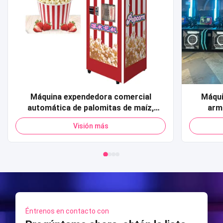
Máquina expendedora comercial
Máqui
automática de palomitas de maíz,
arm
tarjeta de crédito, pago con código QR,
Simula
Visión más
máquina expendedora de palomitas de
func
maíz para centro comercial
Model
disparos
Éntrenos en contacto con