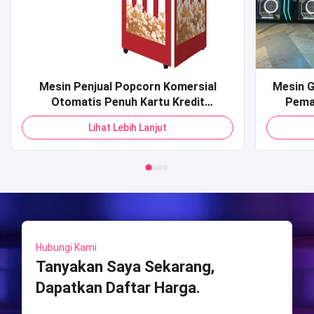
Mesin Penjual Popcorn Komersial
Mesin G
Otomatis Penuh Kartu Kredit
Pema
Pembayaran Kode QR Mesin Penjual
Dioper
Lihat Lebih Lanjut
Pop Corn untuk Mall
Mesin 
Game 
Hubungi Kami
Tanyakan Saya Sekarang,
Dapatkan Daftar Harga.