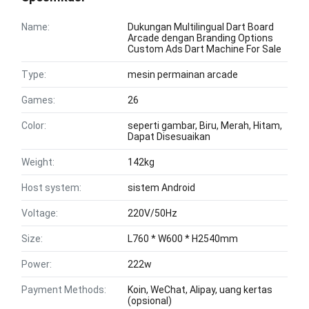
Name:
Dukungan Multilingual Dart Board
Arcade dengan Branding Options
Custom Ads Dart Machine For Sale
Type:
mesin permainan arcade
Games:
26
Color:
seperti gambar, Biru, Merah, Hitam,
Dapat Disesuaikan
Weight:
142kg
Host system:
sistem Android
Voltage:
220V/50Hz
Size:
L760 * W600 * H2540mm
Power:
222w
Payment Methods:
Koin, WeChat, Alipay, uang kertas
(opsional)