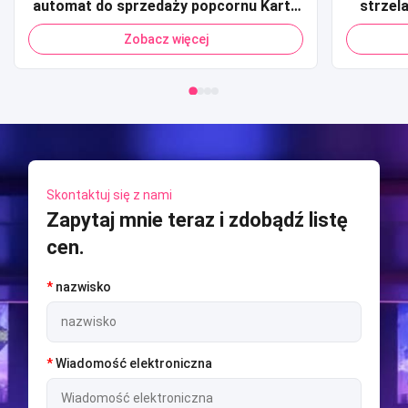
automat do sprzedaży popcornu Karta
strzel
kredytowa Płatność kodem QR
Komer
Zobacz więcej
Automat do sprzedaży popcornu dla
monetą 
centrum handlowego
Arcade
Skontaktuj się z nami
Zapytaj mnie teraz i zdobądź listę
cen.
*
nazwisko
*
Wiadomość elektroniczna