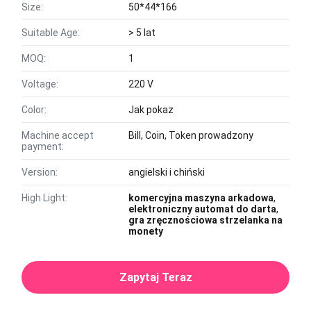
Size:
50*44*166
Suitable Age:
> 5 lat
MOQ:
1
Voltage:
220 V
Color:
Jak pokaz
Machine accept
Bill, Coin, Token prowadzony
payment:
Version:
angielski i chiński
High Light:
komercyjna maszyna arkadowa
,
elektroniczny automat do darta
,
gra zręcznościowa strzelanka na
monety
Zapytaj Teraz