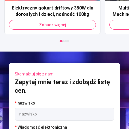
Elektryczny gokart driftowy 350W dla
Mult
dorosłych i dzieci, nośność 100kg
Machin
Modu
Zobacz więcej
Univers
Metave
Skontaktuj się z nami
Zapytaj mnie teraz i zdobądź listę
cen.
*
nazwisko
*
Wiadomość elektroniczna