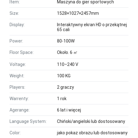
Item:
Maszyna do gier sportowych
Size:
1528×1027×2457mm
Display:
Interaktywny ekran HD o przekątnej
65 cali
Power:
80-100W
Floor Space:
Około. 6 ㎡
Voltage:
110–240 V
Weight:
100 KG
Players:
2 graczy
Warrenty:
1 rok
Agerange:
6 lat i więcej
Language System:
Chiński/angielski lub dostosowany
Color:
jako pokaz obrazu lub dostosowany