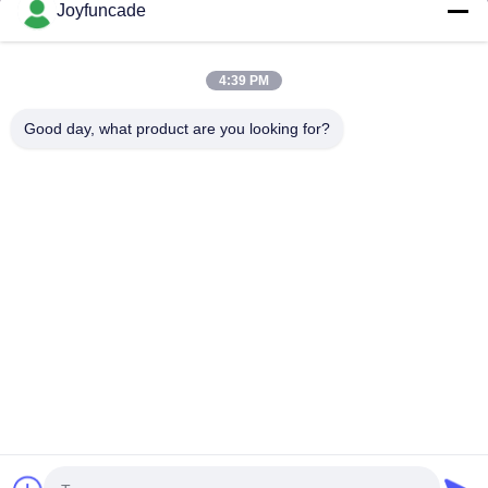
Joyfuncade
Wyślij żądanie
4:39 PM
Good day, what product are you looking for?
Wyślij
Prawa autorskie © © 2025-2026 GuangZhou Joyfuncade Electronic Co.,
Ltd.. Wszystkie prawa zastrzeżone..
Polityka prywatności