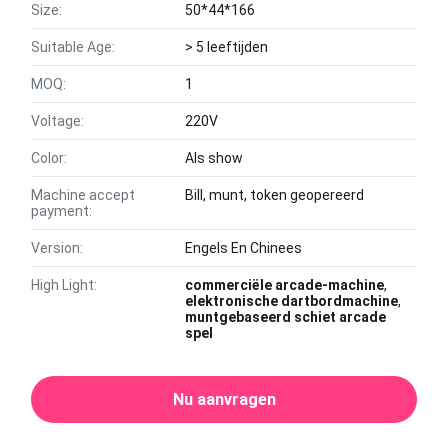
Size:
50*44*166
Suitable Age:
> 5 leeftijden
MOQ:
1
Voltage:
220V
Color:
Als show
Machine accept
Bill, munt, token geopereerd
payment:
Version:
Engels En Chinees
High Light:
commerciële arcade-machine
,
elektronische dartbordmachine
,
muntgebaseerd schiet arcade
spel
Nu aanvragen