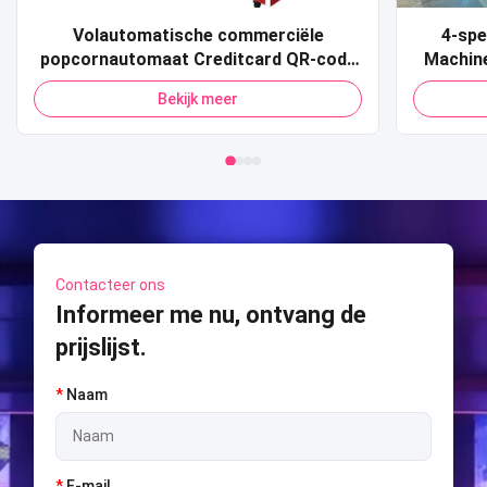
Volautomatische commerciële
4-spe
popcornautomaat Creditcard QR-code
Machin
Betaling Pop Corn-automaat voor
Sport 
Bekijk meer
winkelcentrum
Shooti
S
Contacteer ons
Informeer me nu, ontvang de
prijslijst.
*
Naam
*
E-mail