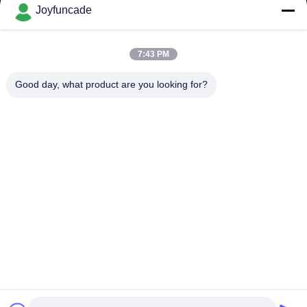
Joyfuncade
Verzoek verzenden
7:43 PM
Good day, what product are you looking for?
Verzend
Copyright © © 2025-2026 GuangZhou Joyfuncade Electronic Co., Ltd.. . Alle
rechten voorbehoudena..
Privacybeleid