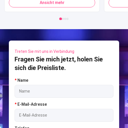
Ansicht mehr
Popcorn-Verkaufsautomat für
Shooti
Einkaufszentrum
S
Treten Sie mit uns in Verbindung
Fragen Sie mich jetzt, holen Sie
sich die Preisliste.
*
Name
*
E-Mail-Adresse