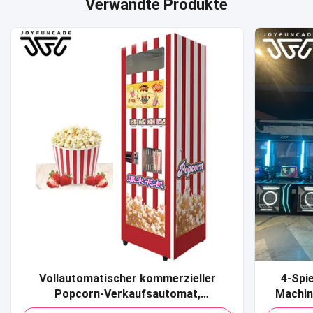
Verwandte Produkte
Vollautomatischer kommerzieller
4-Spi
Popcorn-Verkaufsautomat,
Machin
Kreditkarte, QR-Code, Zahlung,
Sport 