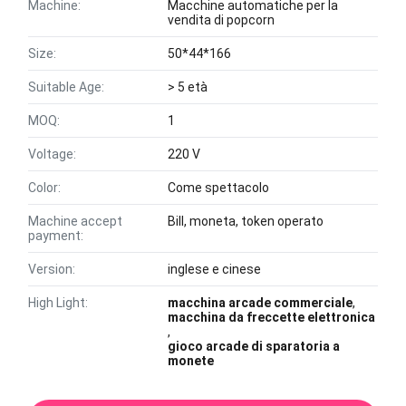
Machine:
Macchine automatiche per la
vendita di popcorn
Size:
50*44*166
Suitable Age:
> 5 età
MOQ:
1
Voltage:
220 V
Color:
Come spettacolo
Machine accept
Bill, moneta, token operato
payment:
Version:
inglese e cinese
High Light:
macchina arcade commerciale
,
macchina da freccette elettronica
,
gioco arcade di sparatoria a
monete