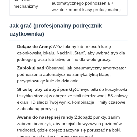
automatycznego podnoszenia +
mechanizmy
wrzutnik monet klasy profesjonalnej
Jak grać (profesjonalny podręcznik
użytkownika)
Dołącz do Areny:
Włóż tokeny lub przesuń kartę
członkowską lokalu. Naciśnij „Start”, aby wybrać tryb dla
jednego gracza lub bitwę online dla wielu graczy.
Zablokuj sąd:
Obserwuj, jak pneumatyczny amortyzator
podnoszenia automatycznie zamyka tylną klapę,
przygotowując kule do działania.
Strzelaj, aby zdobyć punkty:
Chwyć piłki do koszykówki
i szybko strzelaj w obręcz ze stali nierdzewnej. 55-calowy
ekran HD śledzi Twój wynik, kombinacje i limity czasowe
z absolutną precyzją.
Awans do następnej rundy:
Zdobądź punkty, zanim
zabrzmi brzęczyk, aby przejść do wyższych poziomów
trudności, gdzie obręcz zaczyna się poruszać na boki,
aby wziąć udział w elitarnym wyzwaniu!