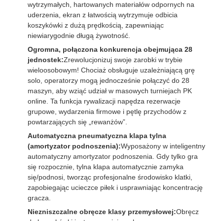
wytrzymałych, hartowanych materiałów odpornych na
uderzenia, ekran z łatwością wytrzymuje odbicia
koszykówki z dużą prędkością, zapewniając
niewiarygodnie długą żywotność.
Ogromna, połączona konkurencja obejmująca 28
jednostek:
Zrewolucjonizuj swoje zarobki w trybie
wieloosobowym! Chociaż obsługuje uzależniającą grę
solo, operatorzy mogą jednocześnie połączyć do 28
maszyn, aby wziąć udział w masowych turniejach PK
online. Ta funkcja rywalizacji napędza rezerwacje
grupowe, wydarzenia firmowe i pętlę przychodów z
powtarzających się „rewanżów”.
Automatyczna pneumatyczna klapa tylna
(amortyzator podnoszenia):
Wyposażony w inteligentny
automatyczny amortyzator podnoszenia. Gdy tylko gra
się rozpocznie, tylna klapa automatycznie zamyka
się/podnosi, tworząc profesjonalne środowisko klatki,
zapobiegając ucieczce piłek i usprawniając koncentrację
gracza.
Niezniszczalne obręcze klasy przemysłowej:
Obręcz