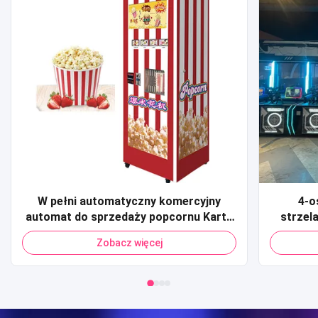
W pełni automatyczny komercyjny
4-o
automat do sprzedaży popcornu Karta
strzel
kredytowa Płatność kodem QR
Komer
Zobacz więcej
Automat do sprzedaży popcornu dla
monetą 
centrum handlowego
Arcade