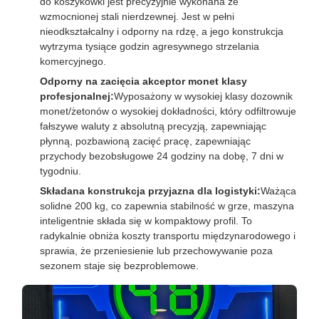
do koszykówki jest precyzyjnie wykonana ze
wzmocnionej stali nierdzewnej. Jest w pełni
nieodkształcalny i odporny na rdzę, a jego konstrukcja
wytrzyma tysiące godzin agresywnego strzelania
komercyjnego.
Odporny na zacięcia akceptor monet klasy
profesjonalnej:
Wyposażony w wysokiej klasy dozownik
monet/żetonów o wysokiej dokładności, który odfiltrowuje
fałszywe waluty z absolutną precyzją, zapewniając
płynną, pozbawioną zacięć pracę, zapewniając
przychody bezobsługowe 24 godziny na dobę, 7 dni w
tygodniu.
Składana konstrukcja przyjazna dla logistyki:
Ważąca
solidne 200 kg, co zapewnia stabilność w grze, maszyna
inteligentnie składa się w kompaktowy profil. To
radykalnie obniża koszty transportu międzynarodowego i
sprawia, że ​​przeniesienie lub przechowywanie poza
sezonem staje się bezproblemowe.