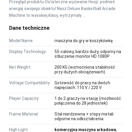
Przegląd produktu Ostateczne wyzwanie Hoop: podnieś
energię swojego obiektu! Nasz Deluxe Basketball Arcade
Machine to wysokiej klasy, wytrzymały ...
Dane techniczne
Model Name:
maszyna do gry w koszykówkę
Display Technology:
55-calowy, bardzo duży, odporny na
stłuczenie monitor HD 1080P
Net Weight:
200 KG (wzmocniona stabilność
przy dużych obciążeniach)
Voltage Compatibility:
Gotowość do pracy na dwóch
napięciach: 110 V / 220 V
Player Capacity:
1 do 2 graczy na stację (możliwość
połączenia do 28 jednostek)
Frame Material:
Stal nierdzewna + stopy metali
odporne na odkształcenia
High Light:
komercyjna maszyna arkadowa
,