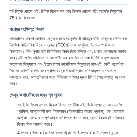
বাণিজ্যিক বোতল শুটিং টিকিট রিডেম্পশন গেম ডিলাক্স বোতল শুটিং আর্কেড সিমুলেটর
75 ইঞ্চি স্ক্রিন সহ
পণ্যের সংক্ষিপ্ত বিবরণ
কার্নিভালের ধাক্কা আপনার ভেন্যুতে নিয়ে আসুন!ভারী দায়িত্ব শুটিং আর্ক্যাড মেশিন উচ্চ
ট্রাফিক পারিবারিক বিনোদন কেন্দ্র (FECs) এবং আধুনিক বিনোদন পার্ক জন্য
ডিজাইন৭৫ ইঞ্চি সুপার হাই ডিফিনিশন স্ক্রিন দিয়ে সজ্জিত এবং ৪ জন প্লেয়ারকে সমর্থন
করে।এই মেশিন কার্নিভাল বোতল শুটিং এর ক্লাসিক রোমাঞ্চ ডিজিটাল যুগে এনেছে
অত্যাশ্চর্য ভিজ্যুয়াল এবং রিয়েল টাইম পদার্থবিজ্ঞান সিমুলেশন সঙ্গেএটি একটি প্রমাণিত
"আয়ের গুণক" যা শিশু এবং প্রাপ্তবয়স্ক উভয়ই প্রতিযোগিতামূলক মনোভাবকে
ক্যাপচার করে, অপারেটরদের জন্য বিনিয়োগের উপর দ্রুত রিটার্ন (আরওআই) সরবরাহ
করে।
ভেন্যু অপারেটরদের জন্য মূল সুবিধা
৭৫ ইঞ্চি সিনেমা-গ্রেড স্ক্রিনঃ বিশাল ৭৫ ইঞ্চি এইচডি ডিসপ্লে চোয়াল-ড্রপিং
গ্রাফিক্স, বাস্তববাদী কণা বিস্ফোরণ (বিস্ফোরিত কাচের প্রভাব) এবং যেকোনো
আর্ক্যাড মেঝেতে সম্পূর্ণ চাক্ষুষ আধিপত্য প্রদান করে,স্বাভাবিকভাবেই দর্শকদের
বিশাল ভিড় আকর্ষণ করে।.
4-প্লেয়ার উচ্চ-কার্যকারিতা ফলনঃ স্ট্যান্ডার্ড 1-প্লেয়ার বা 2-প্লেয়ার বন্দুক