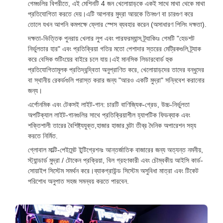
গেমগুলির বিপরীতে, এই মেশিনটি 4 জন খেলোয়াড়কে একই সাথে মাথা থেকে মাথা
প্রতিযোগিতা করতে দেয়।এটি আপনার মুদ্রা আয়কে তিনগুণ বা চারগুণ করে
তোলে যখন আপনি কমপক্ষে ফ্লোর স্পেস ব্যবহার করেন (অসাধারণ পিলিং দক্ষতা).
দক্ষতা-ভিত্তিক পুনরায় খেলার লুপ এবং পারফরম্যান্স ট্র্যাকিংঃ গেমটি "হেডশট
নির্ভুলতার হার" এবং প্রতিক্রিয়া গতির মতো পেশাদার স্তরের মেট্রিকগুলি ট্র্যাক
করে বেসিক শুটিংয়ের বাইরে চলে যায়।এই মানসিক লিডারবোর্ড হুক
প্রতিযোগিতামূলক প্রতিদ্বন্দ্বিতা অনুপ্রাণিত করে, খেলোয়াড়দের তাদের বন্ধুদের
বা স্থানীয় রেকর্ডগুলি পরাস্ত করার জন্য "আরও একটি মুদ্রা" সন্নিবেশ করানোর
জন্য।
এর্গোনমিক এবং টেকসই লাইট-গান: চারটি বাণিজ্যিক-গ্রেড, উচ্চ-নির্ভুলতা
অপটিক্যাল লাইট-গানগুলির সাথে প্রতিক্রিয়াশীল হ্যাপটিক ফিডব্যাক এবং
শক্তিশালী তারের বৈশিষ্ট্যযুক্ত,হাজার হাজার ঘন্টা তীব্র দৈনিক অপারেশন সহ্য
করতে নির্মিত.
গ্লোবাল মাল্টি-পেইমেন্ট ইন্টিগ্রেশনঃ আন্তর্জাতিক বাজারের জন্য অত্যন্ত নমনীয়,
স্ট্যান্ডার্ড মুদ্রা / টোকেন প্রক্রিয়া, বিল গ্রহণকারী এবং চৌম্বকীয় আইসি কার্ড-
সোয়াইপ সিস্টেম সমর্থন করে।ব্যাকগ্রাউন্ড সিস্টেম অসুবিধা মাত্রা এবং টিকেট
পরিশোধ অনুপাত সহজ সমন্বয় করতে পারবেন.