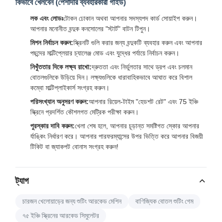
কিভাবে খেলবেন (পেশাদার ব্যবহারকারী গাইড)
লক এবং লোডঃ
টোকন ঢোকান অথবা আপনার সদস্যপদ কার্ড সোয়াইপ করুন।
আপনার মনোনীত বন্দুক কনসোলের "স্টার্ট" বাটন টিপুন।
মিশন নির্বাচন করুন:
স্ক্রিনটি গুলি করার জন্য বন্দুকটি ব্যবহার করুন এবং আপনার
পছন্দের মাল্টিপ্লেয়ার চ্যালেঞ্জ মোড এবং যুদ্ধের পর্যায়ে নির্বাচন করুন।
নিখুঁততার দিকে লক্ষ্য রাখো:
দ্রুততা এবং নির্ভুলতার সাথে ড্রপ এবং চলমান
বোতলগুলিকে উড়িয়ে দিন। লক্ষ্যগুলিকে ধারাবাহিকভাবে আঘাত করে বিশাল
কম্বো মাল্টিপ্লাইকার্স সংগ্রহ করুন।
পরিসংখ্যান অনুসরণ করুন:
আপনার রিয়েল-টাইম "হেডশট রেট" এবং 75 ইঞ্চি
স্ক্রিনে প্রদর্শিত কৌশলগত মেট্রিক পরীক্ষা করুন।
পুরস্কার দাবি করুন:
খেলা শেষ হলে, আপনার চূড়ান্ত সমষ্টিগত স্কোর আপনার
র্যাঙ্কিং নির্ধারণ করে। আপনার পারফরম্যান্সের উপর ভিত্তি করে আপনার বিজয়ী
টিকিট বা জ্যাকপট বোনাস সংগ্রহ করুন!
ট্যাগ
চারজন খেলোয়াড়ের জন্য শুটিং আরকেড মেশিন
বাণিজ্যিক বোতল শুটিং গেম
৭৫ ইঞ্চি স্ক্রিনের আরকেড সিমুলেটর