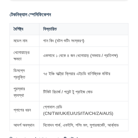
টেকনিক্যাল স্পেসিফিকেশন
বৈশিষ্ট্য
বিস্তারিত
মডেল নাম
গান কিং (বটল শুটিং সংস্করণ)
খেলোয়াড়ের
একসাথে ১ থেকে ৪ জন খেলোয়াড় (সমবায় / প্রতিপক্ষ)
ক্ষমতা
ডিসপ্লে
৭৫ ইঞ্চি আল্ট্রা ক্লিয়ার এইচডি বাণিজ্যিক মনিটর
প্রযুক্তি
পুরস্কার
টিকিট রিচার্জ / পয়েন্ট টু প্রাইজ মোড
ব্যবস্থা
গ্লোবাল রেডি
প্লাগের ধরন
(CN/TW/UK/EU/US/ITA/CH/ZA/AUS)
আদর্শ অবস্থান
বিনোদন পার্ক, এফইসি, শপিং মল, সুপারমার্কেট, আর্ক্যাড