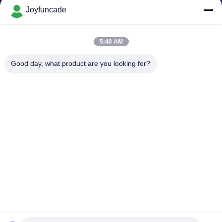
Joyfuncade
অনুরোধ পাঠান
5:40 AM
Good day, what product are you looking for?
পাঠান
কপিরাইট © © 2025-2026 GuangZhou Joyfuncade Electronic Co., Ltd.. সমস্ত
অধিকার সংরক্ষিত।.
গোপনীয়তা নীতি