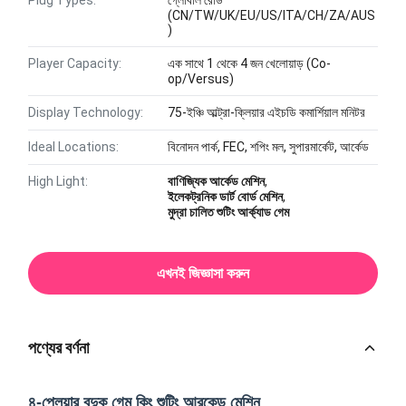
Plug Types:
গ্লোবাল রেডি
(CN/TW/UK/EU/US/ITA/CH/ZA/AUS
)
Player Capacity:
এক সাথে 1 থেকে 4 জন খেলোয়াড় (Co-
op/Versus)
Display Technology:
75-ইঞ্চি আল্ট্রা-ক্লিয়ার এইচডি কমার্শিয়াল মনিটর
Ideal Locations:
বিনোদন পার্ক, FEC, শপিং মল, সুপারমার্কেট, আর্কেড
High Light:
বাণিজ্যিক আর্কেড মেশিন
,
ইলেকট্রনিক ডার্ট বোর্ড মেশিন
,
মুদ্রা চালিত শুটিং আর্ক্যাড গেম
এখনই জিজ্ঞাসা করুন
পণ্যের বর্ণনা
৪-প্লেয়ার বন্দুক গেম কিং শুটিং আরকেড মেশিন