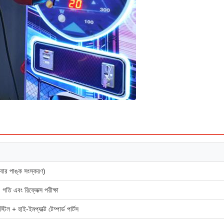
ইবার পাঙ্ক সংস্করণ)
 গতি এবং রিফ্লেক্স পরীক্ষা
িল + হাই-ইমপ্যাক্ট টেম্পার্ড পার্টস