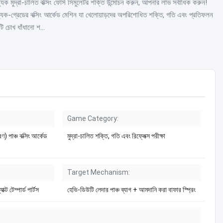
্যিক মুদ্রা-চালিত বক্সিং ফোর্স সিমুলেটর শক্তি উন্মোচন করুন, আপনার লাভ সর্বাধিক করুন!
জ্যিক-গ্রেডের বক্সিং আর্কেড মেশিন যা খেলোয়াড়দের অপরিশোধিত শক্তি, গতি এবং প্রতিফলন
ি চোখ ধাঁধানো শ...
Game Category:
) পাঞ্চ বক্সিং আর্কেড
মুদ্রা-চালিত শক্তি, গতি এবং রিফ্লেক্স পরীক্ষা
Target Mechanism:
ট টেম্পার্ড পার্টস
হেভি-ডিউটি ​​লেদার পাঞ্চ ব্যাগ + আমদানি করা বাফার স্প্রিং