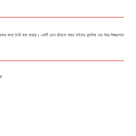
করার জন্য তৈরি করা হয়েছে। একটি চোখ ধাঁধানো শহুরে সাইবার নান্দনিক এবং উচ্চ-উজ্জ্বলতা
্ক