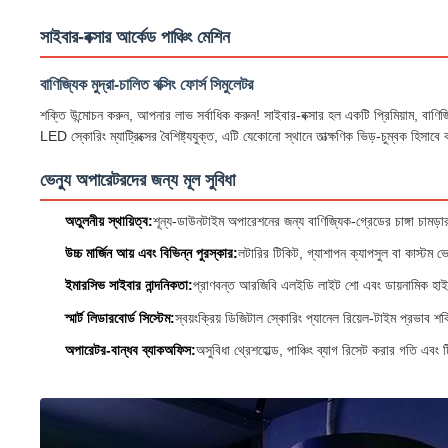
সাইবার-বক্সার আর্কেড পাঞ্চিং মেশিন
বাণিজ্যিক মুদ্রা-চালিত বক্সিং ফোর্স সিমুলেটর
শক্তি উন্মোচন করুন, আপনার লাভ সর্বাধিক করুন! সাইবার-বক্সার হল একটি প্রিমিয়াম, বাণি
LED স্কোরিং ম্যাট্রিক্সের বৈশিষ্ট্যযুক্ত, এটি যেকোনো স্থানে তাত্ক্ষণিক ভিড়-চুম্বক হিসাব
ভেন্যু অপারেটরদের জন্য মূল সুবিধা
অতুলনীয় স্থায়িত্ব:
শূন্য-ডাউনটাইম অপারেশনের জন্য বাণিজ্যিক-গ্রেডের চাঙ্গা চামড়ার
উচ্চ মার্জিন আয় এবং বিভিন্ন পুরস্কার:
লটারির টিকিট, গ্যাশাপন ক্যাপসুল বা কাস্টম ভে
ইমারসিভ সাইবার নান্দনিকতা:
প্রাণবন্ত আরজিবি এলইডি লাইট শো এবং ডায়নামিক হাই-
স্মার্ট লিডারবোর্ড সিস্টেম:
স্বয়ংক্রিয় ডিজিটাল স্কোরিং প্যানেল রিয়েল-টাইম প্রভাব শক্
অপারেটর-বান্ধব ব্যাকঅফিস:
অসুবিধা থ্রেশহোল্ড, পাঞ্চিং ব্যাগ রিসেট করার গতি এবং ট