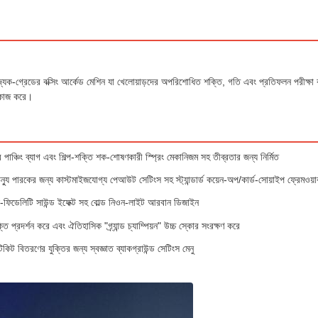
জ্যিক-গ্রেডের বক্সিং আর্কেড মেশিন যা খেলোয়াড়দের অপরিশোধিত শক্তি, গতি এবং প্রতিফলন পরীক্ষা 
ে কাজ করে।
 পাঞ্চিং ব্যাগ এবং শিল্প-শক্তি শক-শোষণকারী স্প্রিং মেকানিজম সহ তীব্রতার জন্য নির্মিত
ন্যু পারকের জন্য কাস্টমাইজযোগ্য পেআউট সেটিংস সহ স্ট্যান্ডার্ড কয়েন-অপ/কার্ড-সোয়াইপ ফ্রেমওয়ার
ফিডেলিটি সাউন্ড ইফেক্ট সহ বোল্ড নিওন-লাইট আরবান ডিজাইন
তি প্রদর্শন করে এবং ঐতিহাসিক "গ্র্যান্ড চ্যাম্পিয়ন" উচ্চ স্কোর সংরক্ষণ করে
িকিট বিতরণের যুক্তির জন্য স্বজ্ঞাত ব্যাকগ্রাউন্ড সেটিংস মেনু