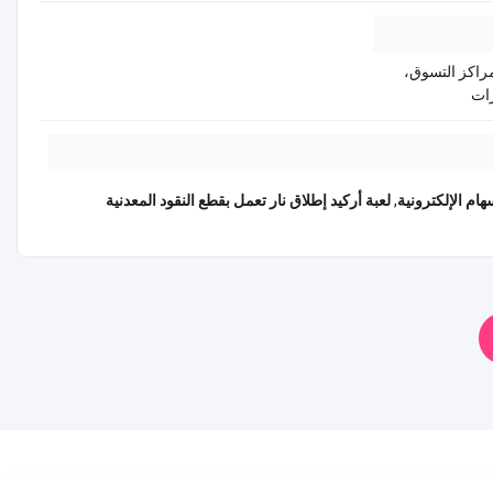
هات الترفيهية، FECs، مراكز التسوق،
رات
هام الإلكترونية
,
لعبة أركيد إطلاق نار تعمل بقطع النقود المعدنية