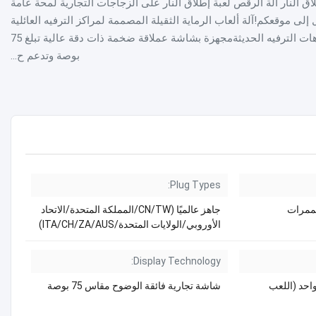
طلاق النار آلة الرقص لعبة إطلاق النار على الزجاجات التجارية لمحة عامة
لى موقعكم!آلة ألعاب الرماية الثقيلة المصممة لمراكز الترفيه العائلية
عالية الحركة (FECs) ومنتزهات الترفيه الحديثةمجهزة بشاشة عملاقة ضخمة ذات دقة عالية تبلغ 75
بوصة وتدعم ح...
Plug Types:
الممرات
جاهز عالميًا (CN/TW/المملكة المتحدة/الاتحاد
الأوروبي/الولايات المتحدة/ITA/CH/ZA/AUS)
Display Technology:
قت واحد (اللعب
شاشة تجارية فائقة الوضوح مقاس 75 بوصة