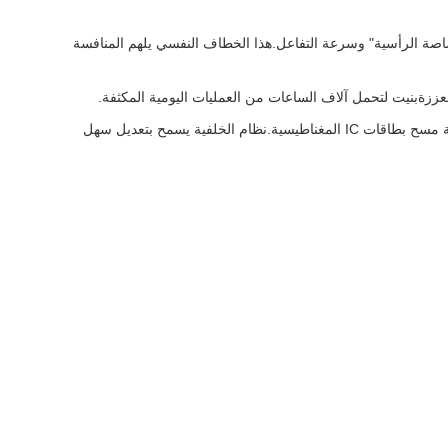
صاصة الرأسية" وسرعة التفاعل.هذا الخطاف النفسي يلهم المنافسة
ةبنيت لتحمل آلاف الساعات من العمليات اليومية المكثفة.
التكامل العالمي للدفع المتعدد: مرنة للغاية للأسواق الدولية ، تدعم آليات العملات المعدنية / الرموز الرمزية القياسية ، ومقبولات الفواتير ، وأنظمة مسح بطاقات IC المغناطيسية.نظام الخلفية يسمح بتعديل سهل