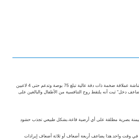
أحضروا حركة الكرنفال إلى موقعكم!آلة ألعاب الرماية الثقيلة المصممة لمراكز الترفيه العائلية عالية الحركة (FECs) ومنتزهات الترفيه الحديثةمجهزة بشاشة عملاقة ضخمة ذات دقة عالية تبلغ 75 بوصة وتدعم حتى 4 لاعبين
مضاعف دخل" ثبت أنه يلتقط روح التنافسية من الأطفال والبالغين على
يرات زجاجية متكسرة) وهيمنة بصرية مطلقة على أي أرضية قاعة،بشكل طبيعي تجذب حشود
ية لـ 1 لاعب أو لـ 2 لاعبين ، تسمح هذه الآلة لـ 4 لاعبين بالتنافس بشكل مباشر في وقت واحد.هذا يضاعف أربعة أضعاف أو ثلاثة أضعاف إيرادات