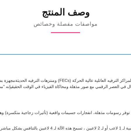
وصف المنتج
مواصفات مفصلة وخصائص
كرنفال في العصر الرقمي مع صور مذهلة ومحاكاة الفيزياء في الوقت الحقيقيإنه "
 درجة سينمائية 75 بوصة: شاشة HD ضخمة 75 بوصة توفر رسومات مذهلة، انفجارات جسيمات واقعية (تأث
إنتاجية عالية الكفاءة لـ 4 لاعبين: على عكس ألعاب الأسلحة القياس