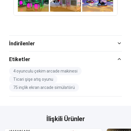
İndirilenler
Catalog Download.pdf
Etiketler
PDF
4 oyunculu çekim arcade makinesi
Ticari şişe atış oyunu
75 inçlik ekran arcade simülatörü
İlişkili Ürünler