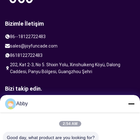
Bizimle İletişim
86--18122722483
sales@joyfuncade.com
8618122722483
202, Kat 2-3, No 5. Shixin Yolu, Xinshuikeng Köyü, Dalong
Caddesi, Panyu Bölgesi, Guangzhou Şehri
Bizi takip edin.
Abby
İstek Gönder
2:54 AM
Good day, what product are you looking for?