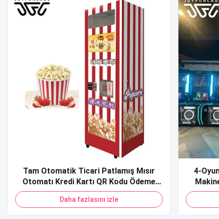
Tam Otomatik Ticari Patlamış Mısır
4-Oyun
Otomatı Kredi Kartı QR Kodu Ödeme
Makine
Alışveriş Merkezi için Patlamış Mısır
Spor S
Daha fazlasını izle
Otomatı
Ateşlem
Sim