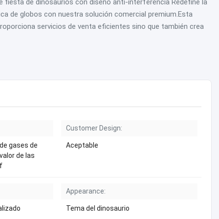
 fiesta de dinosaurios con diseño anti-interferencia Redefine la
ica de globos con nuestra solución comercial premium.Esta
oporciona servicios de venta eficientes sino que también crea
Customer Design:
s de gases de
Aceptable
valor de las
f
Appearance:
alizado
Tema del dinosaurio