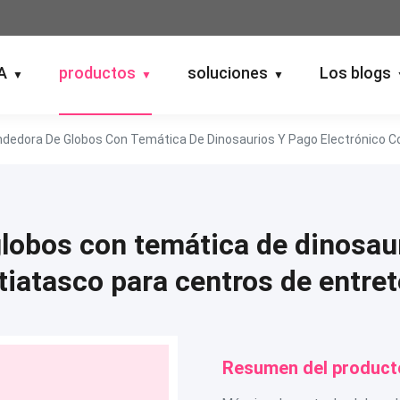
A
productos
soluciones
Los blogs
▼
▼
▼
dedora De Globos Con Temática De Dinosaurios Y Pago Electrónico C
obos con temática de dinosaur
tiatasco para centros de entre
Resumen del product