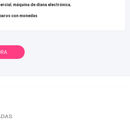
ercial
,
máquina de diana electrónica
,
sparos con monedas
ORA
ADAS