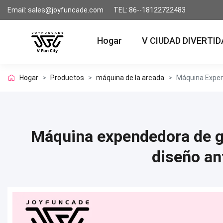
Email: sales@joyfuncade.com
TEL: 86--18122722483
Hogar
V CIUDAD DIVERTID
Hogar
>
Productos
>
máquina de la arcada
>
Máquina Expen
Máquina expendedora de gl
diseño an