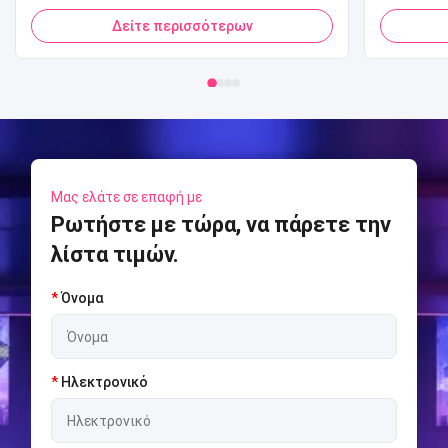
Πιστωτική κάρτα QR Code Πληρωμή
παικτ
Δείτε περισσότερων
Μηχάνημα αυτόματης πώλησης Pop
αθλημάτ
Corn για Mall
Sports
Arcade
Μας ελάτε σε επαφή με
Ρωτήστε με τώρα, να πάρετε την
λίστα τιμών.
*
Όνομα
*
Ηλεκτρονικό