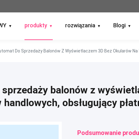
WY
produkty
rozwiązania
Blogi
▼
▼
▼
▼
 sprzedaży balonów z wyświet
w handlowych, obsługujący pł
Podsumowanie produ