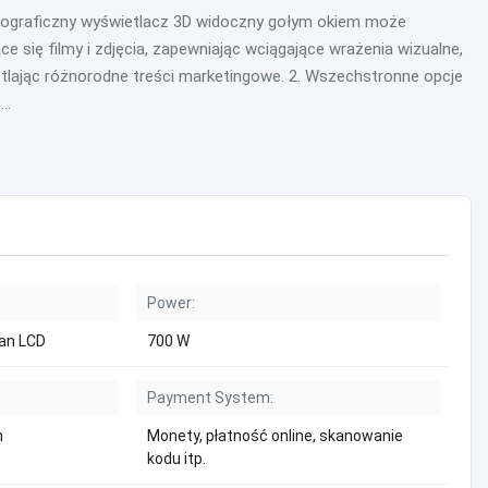
olograficzny wyświetlacz 3D widoczny gołym okiem może
e się filmy i zdjęcia, zapewniając wciągające wrażenia wizualne,
etlając różnorodne treści marketingowe. 2. Wszechstronne opcje
..
Power:
ran LCD
700 W
Payment System:
m
Monety, płatność online, skanowanie
kodu itp.