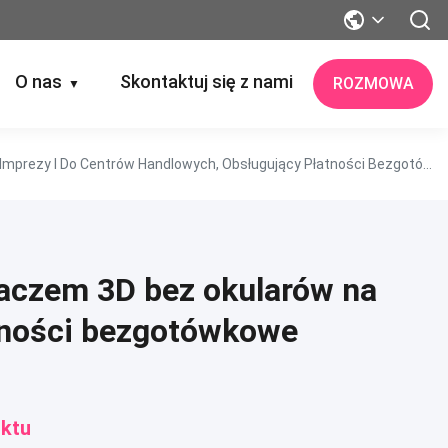
O nas
Skontaktuj się z nami
ROZMOWA
▼
Holograficzny Automat Do Sprzedaży Balonów Z Wyświetlaczem 3D Bez Okularów Na Imprezy I Do Centrów Handlowych, Obsługujący Płatności Bezgotówkowe
laczem 3D bez okularów na
atności bezgotówkowe
ktu