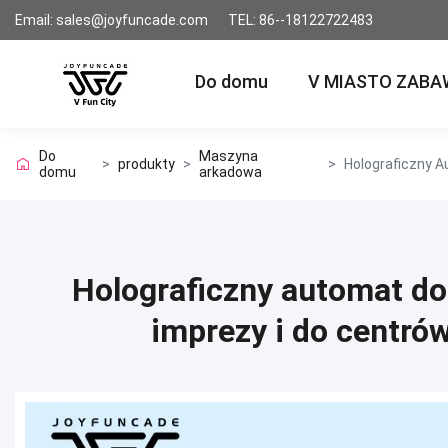
Email: sales@joyfuncade.com
TEL: 86--18122722483
Do domu
V MIASTO ZABA
Do
Maszyna
>
produkty
>
>
domu
arkadowa
Holograficzny automat do
imprezy i do centró