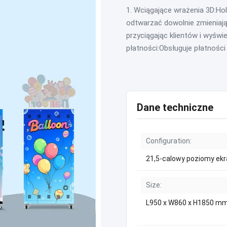
1. Wciągające wrażenia 3D:H
odtwarzać dowolnie zmieniając
przyciągając klientów i wyświ
płatności:Obsługuje płatności .
Dane techniczne
Configuration:
21,5-calowy poziomy ek
Size:
L950 x W860 x H1850 m