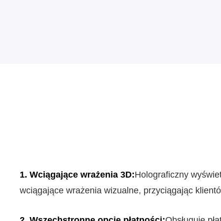
1. Wciągające wrażenia 3D:
Holograficzny wyświet
wciągające wrażenia wizualne, przyciągając klient
2. Wszechstronne opcje płatności:
Obsługuje pła