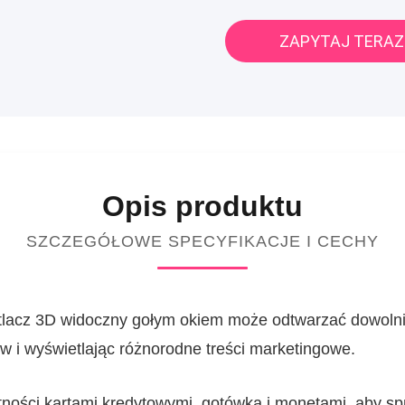
ZAPYTAJ TERAZ
Opis produktu
SZCZEGÓŁOWE SPECYFIKACJE I CECHY
lacz 3D widoczny gołym okiem może odtwarzać dowolnie 
ów i wyświetlając różnorodne treści marketingowe.
tności kartami kredytowymi, gotówką i monetami, aby sp