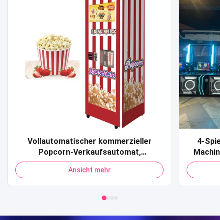
Vollautomatischer kommerzieller
4-Spi
Popcorn-Verkaufsautomat,
Machin
Kreditkarte, QR-Code, Zahlung,
Sport 
Ansicht mehr
Popcorn-Verkaufsautomat für
Shooti
Einkaufszentrum
S