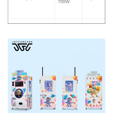
700W
Gewicht
220 kg
Anzeigekonfig
L950 x
Größe
B860 x
Material
H1850mm
L1050 x
Packmaß
B920 x
Bereich
H1950mm