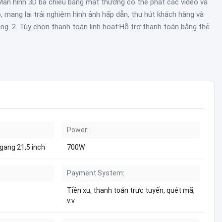
Màn hình 3D ba chiều bằng mắt thường có thể phát các video và
, mang lại trải nghiệm hình ảnh hấp dẫn, thu hút khách hàng và
dạng. 2. Tùy chọn thanh toán linh hoạt:Hỗ trợ thanh toán bằng thẻ
Power:
gang 21,5 inch
700W
Payment System:
Tiền xu, thanh toán trực tuyến, quét mã,
v.v.