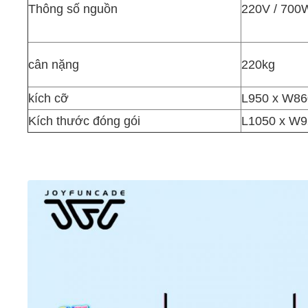
Thông số nguồn
220V / 700
cân nặng
220kg
kích cỡ
L950 x W8
Kích thước đóng gói
L1050 x W