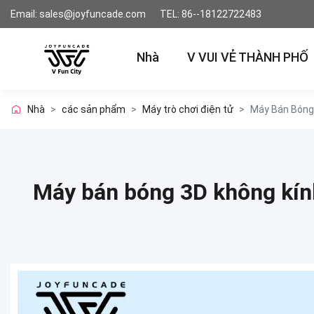
Email: sales@joyfuncade.com
TEL: 86--18122722483
Nhà
V VUI VẺ THÀNH PHỐ
Nhà
>
các sản phẩm
>
Máy trò chơi điện tử
>
Máy Bán Bóng
Máy bán bóng 3D không kính