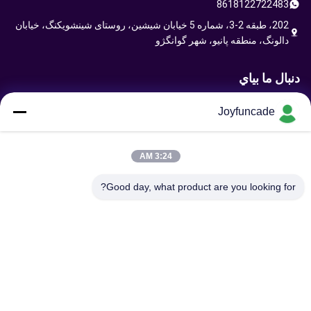
8618122722483
202، طبقه 2-3، شماره 5 خیابان شیشین، روستای شینشویکنگ، خیابان
دالونگ، منطقه پانیو، شهر گوانگژو
دنبال ما بياي
Joyfuncade
ارسال درخواست
3:24 AM
Good day, what product are you looking for?