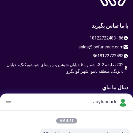
با ما تماس بگیرید
86--18122722483
sales@joyfuncade.com
8618122722483
202، طبقه 2-3، شماره 5 خیابان شیشین، روستای شینشویکنگ، خیابان
دالونگ، منطقه پانیو، شهر گوانگژو
دنبال ما بياي
Joyfuncade
ارسال درخواست
4:31 AM