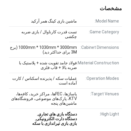
مشخصات
Model Name:
ماشین بازی کینگ همر آرکید
Game Category:
تست قدرت کارناوال / بازی ضربه
چکشی
Cabinet Dimensions:
1000mm * 1030mm * 3000mm (برج
3M برای حداکثر دید)
Material Construction:
فولاد جامد تقویت شده + پلاستیک با
ضربه بالا + قاب فلزی
Operation Modes:
عملیات سکه / پذیرنده اسکناس / کارت
آماده است
Target Venues:
پاساژها، FECها، مراکز خرید، کافه‌ها،
KTV، پارک‌های موضوعی، فروشگاه‌های
ماشین‌های پنجه
High Light:
دستگاه بازي هاي تجاري
,
دستگاه دارت الکترونیکی
,
بازی بازی تیراندازی با سکه