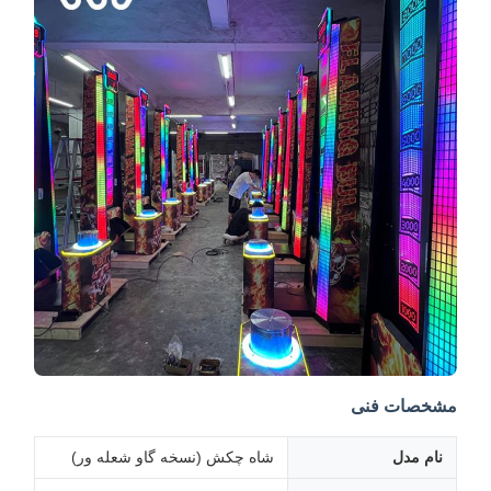
مشخصات فنی
نام مدل
شاه چکش (نسخه گاو شعله ور)