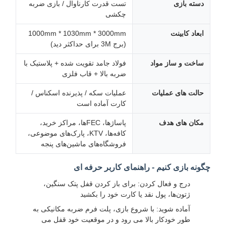
دسته بازی
تست قدرت کارناوال / بازی ضربه
چکشی
ابعاد کابینت
1000mm * 1030mm * 3000mm
(برج 3M برای حداکثر دید)
ساخت و ساز مواد
فولاد جامد تقویت شده + پلاستیک با
ضربه بالا + قاب فلزی
حالت های عملیات
عملیات سکه / پذیرنده اسکناس /
کارت آماده است
مکان های هدف
پاساژها، FECها، مراکز خرید،
کافه‌ها، KTV، پارک‌های موضوعی،
فروشگاه‌های ماشین‌های پنجه
چگونه بازی کنیم - راهنمای کاربر حرفه ای
درج و فعال کردن: برای باز کردن قفل پتک سنگین،
ژتون‌ها، پول نقد یا کارت خود را بکشید
آماده شوید: با شروع بازی، پلت فرم ضربه مکانیکی به
طور خودکار بالا می رود و در موقعیت خود قفل می