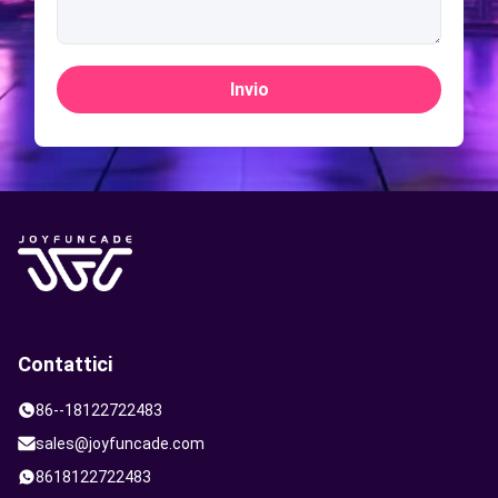
Invio
Contattici
86--18122722483
sales@joyfuncade.com
8618122722483