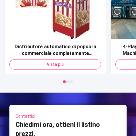
Distributore automatico di popcorn
4-Pla
commerciale completamente
Machi
automatico con carta di credito Codice
sportiv
Vista più
QR Pagamento Distributore
Shooti
automatico di popcorn per centro
S
commerciale
Contattici
Chiedimi ora, ottieni il listino
prezzi.