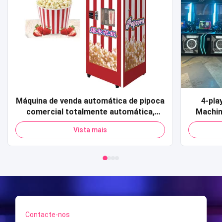
Máquina de venda automática de pipoca
4-pla
comercial totalmente automática,
Machin
cartão de crédito, código qr,
Sports 
Vista mais
pagamento, máquina de venda
Shoot
automática de pipoca para shopping
simula
Contacte-nos