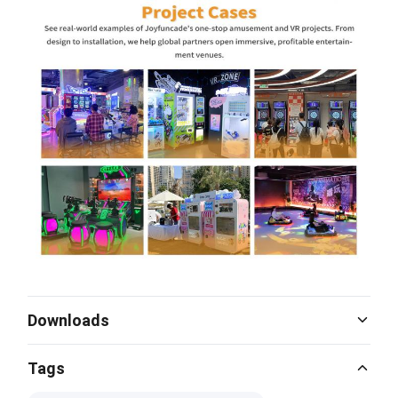
Downloads
Catalog Download.pdf
Tags
PDF