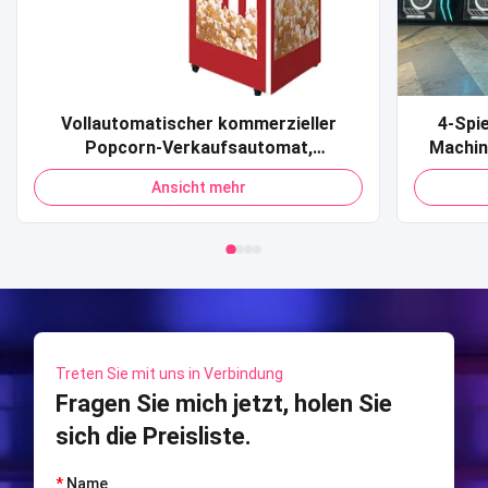
Vollautomatischer kommerzieller
4-Spi
Popcorn-Verkaufsautomat,
Machin
Kreditkarte, QR-Code, Zahlung,
Sport 
Ansicht mehr
Popcorn-Verkaufsautomat für
Shooti
Einkaufszentrum
S
Treten Sie mit uns in Verbindung
Fragen Sie mich jetzt, holen Sie
sich die Preisliste.
*
Name