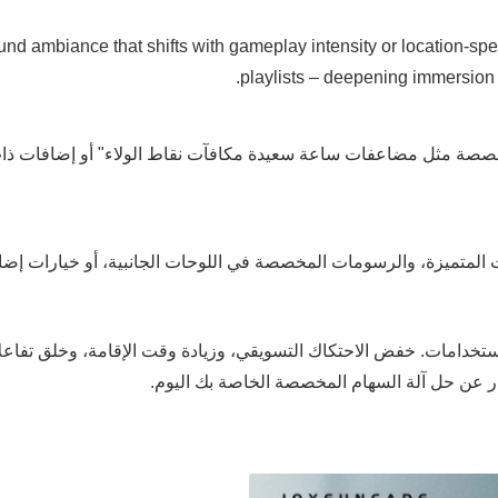
ء التأثيرات الصوتية الأساسية. hifts with gameplay intensity or location-specific music
playlists – deepening immersion 
صصة مثل مضاعفات ساعة سعيدة مكافآت نقاط الولاء" أو إضافات ذات عل
خدامات. خفض الاحتكاك التسويقي، وزيادة وقت الإقامة، وخلق تفاعلات 
 عن حل آلة السهام المخصصة الخاصة بك اليوم.