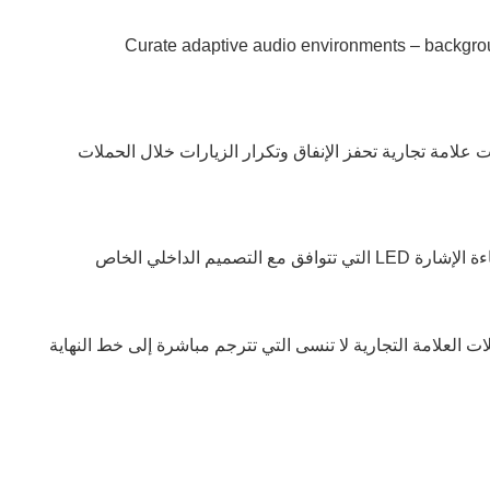
Curate adaptive audio environments – background ambiance that s
امة تجارية تحفز الإنفاق وتكرار الزيارات خلال الحملات
تأكد من أنها تبدو وكأنها تنتمي إليها. اختر من بين التشطيبات المتميزة، والرسومات المخصصة في اللوحات الجانبية، أو خيارات إضاءة الإشارة LED التي تتوافق مع التصميم الداخلي الخاص
العلامة التجارية لا تنسى التي تترجم مباشرة إلى خط النهاية