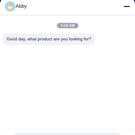
Abby
Envoyer la requête
7:24 AM
Good day, what product are you looking for?
Envoyez
Droit d'auteur © © 2025-2026 GuangZhou Joyfuncade Electronic Co., Ltd.. .
Tous droits réservés..
Politique en matière de protection de la vie privée