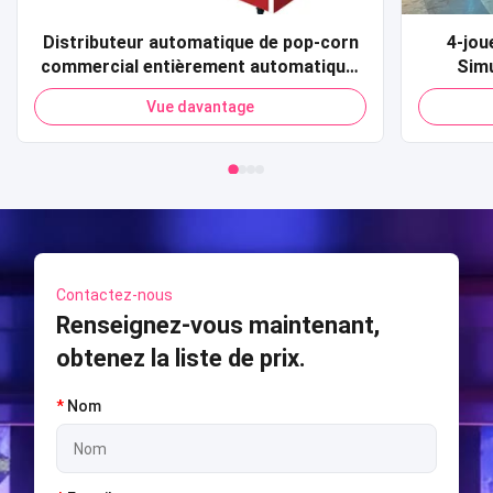
Distributeur automatique de pop-corn
4-joue
commercial entièrement automatique,
Simu
carte de crédit, paiement par Code QR,
fonc
Vue davantage
distributeur automatique de pop-corn
monnai
pour centre commercial
machine
t
Contactez-nous
Renseignez-vous maintenant,
obtenez la liste de prix.
*
Nom