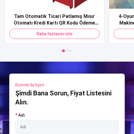
Tam Otomatik Ticari Patlamış Mısır
4-Oyun
Otomatı Kredi Kartı QR Kodu Ödeme
Makine
Alışveriş Merkezi için Patlamış Mısır
Spor S
Daha fazlasını izle
Otomatı
Ateşlem
Sim
Bizimle İletişim
Şimdi Bana Sorun, Fiyat Listesini
Alın.
*
Adı