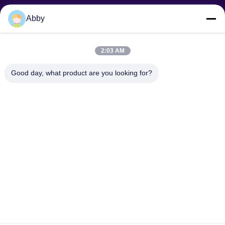
Abby
İstek Gönder
2:03 AM
Good day, what product are you looking for?
Gönder
Telif Hakkı © © 2025-2026 GuangZhou Joyfuncade Electronic Co., Ltd.. -