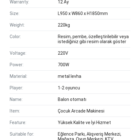
Warranty:
12 Ay
Size:
L950 x W860 x H1850mm
Weight:
220kg
Color:
Resim, pembe, özelleştirilebilir veya
istediğiniz gibi resim olarak göster
Voltage:
220V
Power:
700W
Material:
metal levha
Player:
1-2 oyuncu
Name:
Balon otomatı
Item:
Çocuk Arcade Makinesi
Feature:
Yüksek Kalite ve İyi Hizmet
Suitable for:
Eğlence Parkı, Alışveriş Merkezi,
Mağaza, Oyun Merkezi, KTV