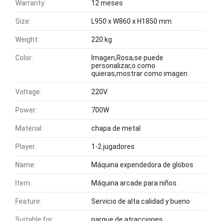
Warranty:
12 meses
Size:
L950 x W860 x H1850 mm
Weight:
220 kg
Color:
Imagen,Rosa,se puede
personalizar,o como
quieras,mostrar como imagen
Voltage:
220V
Power:
700W
Material:
chapa de metal
Player:
1-2 jugadores
Name:
Máquina expendedora de globos
Item:
Máquina arcade para niños
Feature:
Servicio de alta calidad y bueno
Suitable for:
parque de atracciones