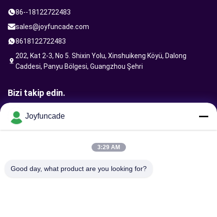
86--18122722483
sales@joyfuncade.com
8618122722483
202, Kat 2-3, No 5. Shixin Yolu, Xinshuikeng Köyü, Dalong
Caddesi, Panyu Bölgesi, Guangzhou Şehri
Bizi takip edin.
Joyfuncade
İstek Gönder
3:29 AM
Good day, what product are you looking for?