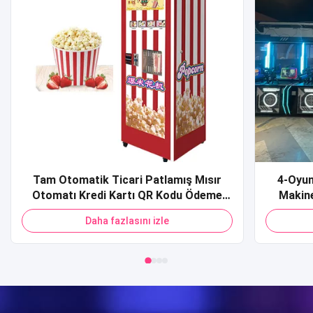
Tam Otomatik Ticari Patlamış Mısır
4-Oyun
Otomatı Kredi Kartı QR Kodu Ödeme
Makine
Alışveriş Merkezi için Patlamış Mısır
Spor S
Daha fazlasını izle
Otomatı
Ateşlem
Sim