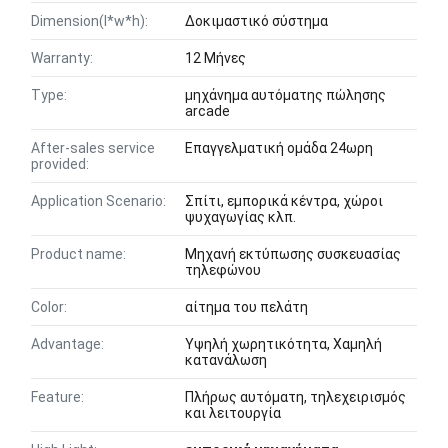
Dimension(l*w*h):
Δοκιμαστικό σύστημα
Warranty:
12 Μήνες
Type:
μηχάνημα αυτόματης πώλησης
arcade
After-sales service
Επαγγελματική ομάδα 24ωρη
provided:
Application Scenario:
Σπίτι, εμπορικά κέντρα, χώροι
ψυχαγωγίας κλπ.
Product name:
Μηχανή εκτύπωσης συσκευασίας
τηλεφώνου
Color:
αίτημα του πελάτη
Advantage:
Υψηλή χωρητικότητα, Χαμηλή
κατανάλωση
Feature:
Πλήρως αυτόματη, τηλεχειρισμός
και λειτουργία