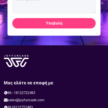
Υποβολή
Μας ελάτε σε επαφή με
86--18122722483
sales@joyfuncade.com
8618122722483