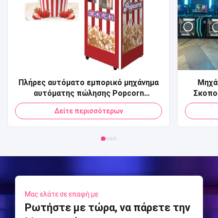
Πλήρες αυτόματο εμπορικό μηχάνημα
Μηχάν
αυτόματης πώλησης Popcorn
Σκοπο
Πιστωτική κάρτα QR Code Πληρωμή
παικτ
Δείτε περισσότερων
Μηχάνημα αυτόματης πώλησης Pop
αθλημάτ
Corn για Mall
Sports
Arcade
Μας ελάτε σε επαφή με
Ρωτήστε με τώρα, να πάρετε την